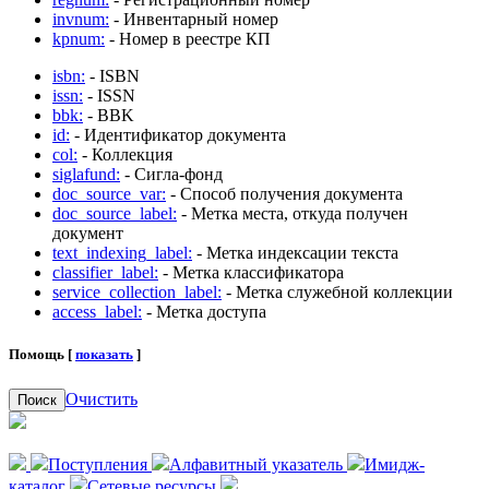
invnum:
- Инвентарный номер
kpnum:
- Номер в реестре КП
isbn:
- ISBN
issn:
- ISSN
bbk:
- BBK
id:
- Идентификатор документа
col:
- Коллекция
siglafund:
- Сигла-фонд
doc_source_var:
- Способ получения документа
doc_source_label:
- Метка места, откуда получен
документ
text_indexing_label:
- Метка индексации текста
classifier_label:
- Метка классификатора
service_collection_label:
- Метка служебной коллекции
access_label:
- Метка доступа
Помощь [
показать
]
Очистить
Поиск
Поступления
Алфавитный указатель
Имидж-
каталог
Сетевые ресурсы