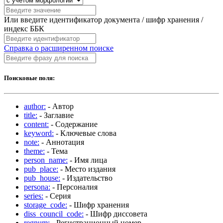
Или введите идентификатор документа / шифр хранения /
индекс ББК
Справка о расширенном поиске
Поисковые поля:
author:
- Автор
title:
- Заглавие
content:
- Содержание
keyword:
- Ключевые слова
note:
- Аннотация
theme:
- Тема
person_name:
- Имя лица
pub_place:
- Место издания
pub_house:
- Издательство
persona:
- Персоналия
series:
- Серия
storage_code:
- Шифр хранения
diss_council_code:
- Шифр диссовета
regnum:
- Регистрационный номер