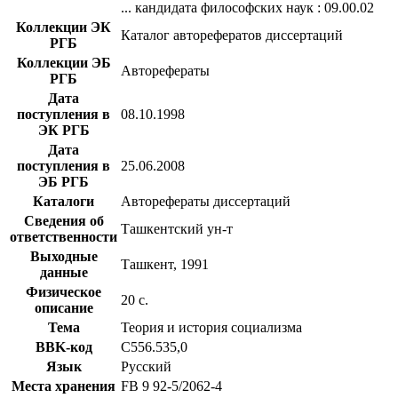
... кандидата философских наук : 09.00.02
Коллекции ЭК
Каталог авторефератов диссертаций
РГБ
Коллекции ЭБ
Авторефераты
РГБ
Дата
поступления в
08.10.1998
ЭК РГБ
Дата
поступления в
25.06.2008
ЭБ РГБ
Каталоги
Авторефераты диссертаций
Сведения об
Ташкентский ун-т
ответственности
Выходные
Ташкент, 1991
данные
Физическое
20 с.
описание
Тема
Теория и история социализма
BBK-код
С556.535,0
Язык
Русский
Места хранения
FB 9 92-5/2062-4