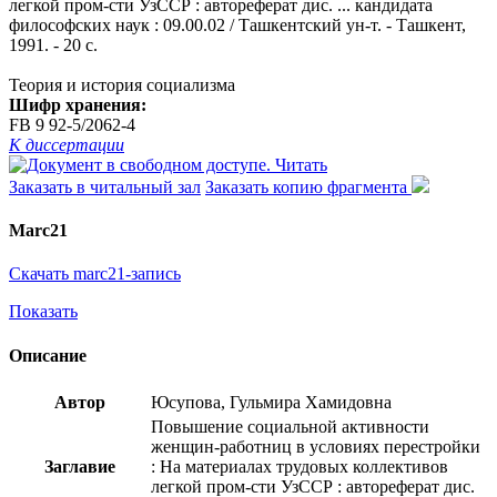
легкой пром-сти УзССР : автореферат дис. ... кандидата
философских наук : 09.00.02 / Ташкентский ун-т. - Ташкент,
1991. - 20 с.
Теория и история социализма
Шифр хранения:
FB 9 92-5/2062-4
К диссертации
Читать
Заказать в читальный зал
Заказать копию фрагмента
Marc21
Скачать marc21-запись
Показать
Описание
Автор
Юсупова, Гульмира Хамидовна
Повышение социальной активности
женщин-работниц в условиях перестройки
Заглавие
: На материалах трудовых коллективов
легкой пром-сти УзССР : автореферат дис.