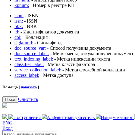
kpnum:
- Номер в реестре КП
isbn:
- ISBN
issn:
- ISSN
bbk:
- BBK
id:
- Идентификатор документа
col:
- Коллекция
siglafund:
- Сигла-фонд
doc_source_var:
- Способ получения документа
doc_source_label:
- Метка места, откуда получен документ
text_indexing_label:
- Метка индексации текста
classifier_label:
- Метка классификатора
service_collection_label:
- Метка служебной коллекции
access_label:
- Метка доступа
Помощь [
показать
]
Очистить
Поиск
Поступления
Алфавитный указатель
Имидж-каталог
ENG
Вход