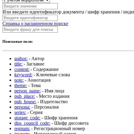
Или введите идентификатор документа / шифр хранения / инд
Справка о расширенном поиске
Поисковые поля:
author:
- Автор
title:
- Заглавие
content:
- Содержание
keyword:
- Ключевые слова
note:
- Аннотация
theme:
- Тема
person_name:
- Имя лица
pub_place:
- Место издания
pub_house:
- Издательство
persona:
- Персоналия
series:
- Серия
storage_code:
- Шифр хранения
diss_council_code:
- Шифр диссовета
regnum:
- Регистрационный номер
invnum:
- Инвентарный номер