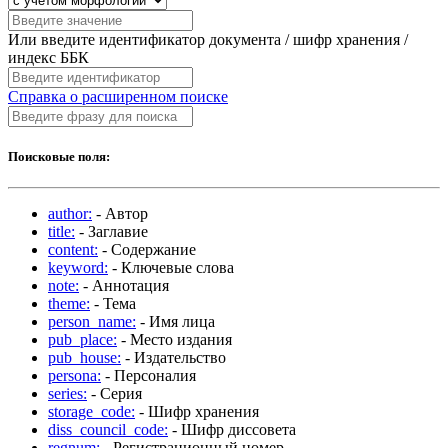
Или введите идентификатор документа / шифр хранения /
индекс ББК
Справка о расширенном поиске
Поисковые поля:
author:
- Автор
title:
- Заглавие
content:
- Содержание
keyword:
- Ключевые слова
note:
- Аннотация
theme:
- Тема
person_name:
- Имя лица
pub_place:
- Место издания
pub_house:
- Издательство
persona:
- Персоналия
series:
- Серия
storage_code:
- Шифр хранения
diss_council_code:
- Шифр диссовета
regnum:
- Регистрационный номер