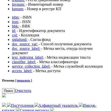
invnum:
- Инвентарный номер
kpnum:
- Номер в реестре КП
isbn:
- ISBN
issn:
- ISSN
bbk:
- BBK
id:
- Идентификатор документа
col:
- Коллекция
siglafund:
- Сигла-фонд
doc_source_var:
- Способ получения документа
doc_source_label:
- Метка места, откуда получен
документ
text_indexing_label:
- Метка индексации текста
classifier_label:
- Метка классификатора
service_collection_label:
- Метка служебной коллекции
access_label:
- Метка доступа
Помощь [
показать
]
Очистить
Поиск
Поступления
Алфавитный указатель
Имидж-
каталог
Сетевые ресурсы