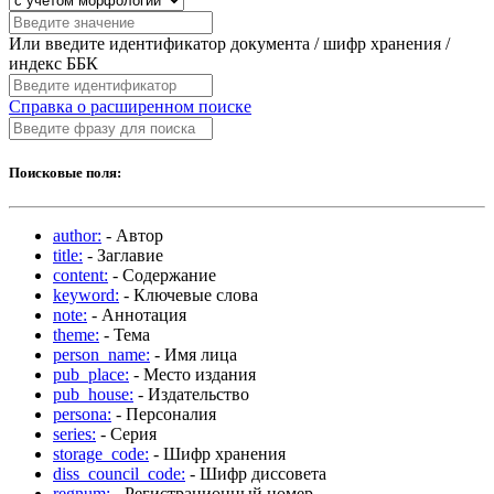
Или введите идентификатор документа / шифр хранения /
индекс ББК
Справка о расширенном поиске
Поисковые поля:
author:
- Автор
title:
- Заглавие
content:
- Содержание
keyword:
- Ключевые слова
note:
- Аннотация
theme:
- Тема
person_name:
- Имя лица
pub_place:
- Место издания
pub_house:
- Издательство
persona:
- Персоналия
series:
- Серия
storage_code:
- Шифр хранения
diss_council_code:
- Шифр диссовета
regnum:
- Регистрационный номер