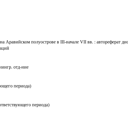
 Аравийском полуострове в III-начале VII вв. : автореферат дис.
таций
нингр. отд-ние
ующего периода)
оответствующего периода)