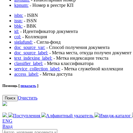
kpnum:
- Номер в реестре КП
isbn:
- ISBN
issn:
- ISSN
bbk:
- BBK
id:
- Идентификатор документа
col:
- Коллекция
siglafund:
- Сигла-фонд
doc_source_var:
- Способ получения документа
doc_source_label:
- Метка места, откуда получен документ
text_indexing_label:
- Метка индексации текста
classifier_label:
- Метка классификатора
service_collection_label:
- Метка служебной коллекции
access_label:
- Метка доступа
Помощь [
показать
]
Очистить
Поиск
Поступления
Алфавитный указатель
Имидж-каталог
ENG
Вход