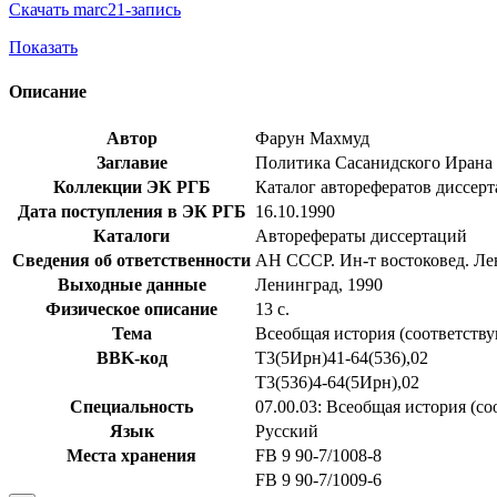
Скачать marc21-запись
Показать
Описание
Автор
Фарун Махмуд
Заглавие
Политика Сасанидского Ирана на
Коллекции ЭК РГБ
Каталог авторефератов диссер
Дата поступления в ЭК РГБ
16.10.1990
Каталоги
Авторефераты диссертаций
Сведения об ответственности
АН СССР. Ин-т востоковед. Ле
Выходные данные
Ленинград, 1990
Физическое описание
13 с.
Тема
Всеобщая история (соответств
BBK-код
Т3(5Ирн)41-64(536),02
Т3(536)4-64(5Ирн),02
Специальность
07.00.03: Всеобщая история (с
Язык
Русский
Места хранения
FB 9 90-7/1008-8
FB 9 90-7/1009-6