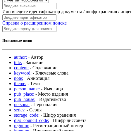
Или введите идентификатор документа / шифр хранения / инд
Справка о расширенном поиске
Поисковые поля:
author:
- Автор
title:
- Заглавие
content:
- Содержание
keyword:
- Ключевые слова
note:
- Аннотация
theme:
- Тема
person_name:
- Имя лица
pub_place:
- Место издания
pub_house:
- Издательство
persona:
- Персоналия
series:
- Серия
storage_code:
- Шифр хранения
diss_council_code:
- Шифр диссовета
regnum:
- Регистрационный номер
invnum:
- Инвентарный номер