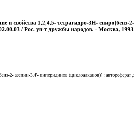
е и свойства 1,2,4,5- тетрагидро-3Н- спиро[бенз-2
2.00.03 / Рос. ун-т дружбы народов. - Москва, 1993. 
енз-2- азепин-3,4'- пиперидинов (циклоалканов)] : автореферат ди