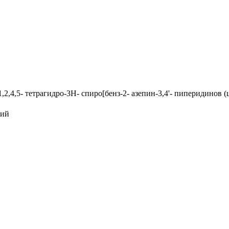
,2,4,5- тетрагидро-3Н- спиро[бенз-2- азепин-3,4'- пиперидинов (
ций