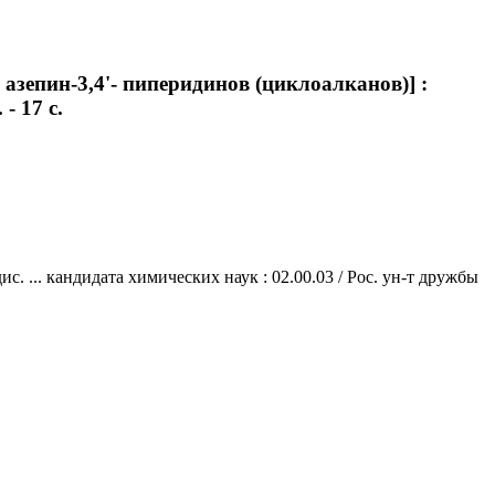
- азепин-3,4'- пиперидинов (циклоалканов)] :
- 17 с.
с. ... кандидата химических наук : 02.00.03 / Рос. ун-т дружбы