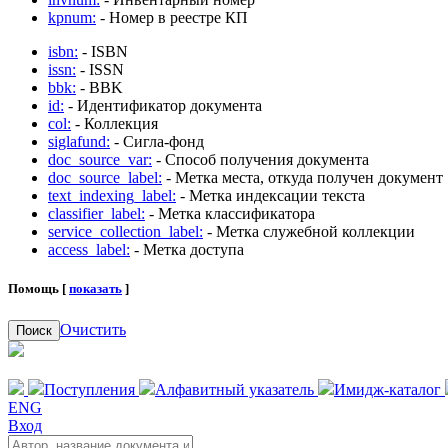
kpnum:
- Номер в реестре КП
isbn:
- ISBN
issn:
- ISSN
bbk:
- BBK
id:
- Идентификатор документа
col:
- Коллекция
siglafund:
- Сигла-фонд
doc_source_var:
- Способ получения документа
doc_source_label:
- Метка места, откуда получен документ
text_indexing_label:
- Метка индексации текста
classifier_label:
- Метка классификатора
service_collection_label:
- Метка служебной коллекции
access_label:
- Метка доступа
Помощь [
показать
]
Очистить
Поиск
Поступления
Алфавитный указатель
Имидж-каталог
ENG
Вход