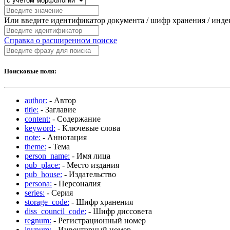
Или введите идентификатор документа / шифр хранения / инд
Справка о расширенном поиске
Поисковые поля:
author:
- Автор
title:
- Заглавие
content:
- Содержание
keyword:
- Ключевые слова
note:
- Аннотация
theme:
- Тема
person_name:
- Имя лица
pub_place:
- Место издания
pub_house:
- Издательство
persona:
- Персоналия
series:
- Серия
storage_code:
- Шифр хранения
diss_council_code:
- Шифр диссовета
regnum:
- Регистрационный номер
invnum:
- Инвентарный номер