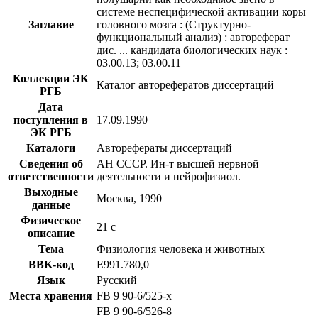
системе неспецифической активации коры
Заглавие
головного мозга : (Структурно-
функциональный анализ) : автореферат
дис. ... кандидата биологических наук :
03.00.13; 03.00.11
Коллекции ЭК
Каталог авторефератов диссертаций
РГБ
Дата
поступления в
17.09.1990
ЭК РГБ
Каталоги
Авторефераты диссертаций
Сведения об
АН СССР. Ин-т высшей нервной
ответственности
деятельности и нейрофизиол.
Выходные
Москва, 1990
данные
Физическое
21 с
описание
Тема
Физиология человека и животных
BBK-код
Е991.780,0
Язык
Русский
Места хранения
FB 9 90-6/525-x
FB 9 90-6/526-8