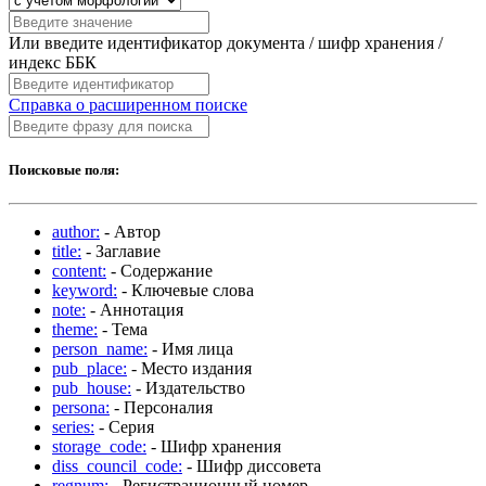
Или введите идентификатор документа / шифр хранения /
индекс ББК
Справка о расширенном поиске
Поисковые поля:
author:
- Автор
title:
- Заглавие
content:
- Содержание
keyword:
- Ключевые слова
note:
- Аннотация
theme:
- Тема
person_name:
- Имя лица
pub_place:
- Место издания
pub_house:
- Издательство
persona:
- Персоналия
series:
- Серия
storage_code:
- Шифр хранения
diss_council_code:
- Шифр диссовета
regnum:
- Регистрационный номер