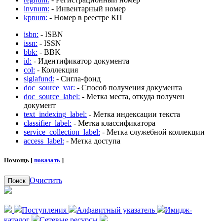
invnum:
- Инвентарный номер
kpnum:
- Номер в реестре КП
isbn:
- ISBN
issn:
- ISSN
bbk:
- BBK
id:
- Идентификатор документа
col:
- Коллекция
siglafund:
- Сигла-фонд
doc_source_var:
- Способ получения документа
doc_source_label:
- Метка места, откуда получен
документ
text_indexing_label:
- Метка индексации текста
classifier_label:
- Метка классификатора
service_collection_label:
- Метка служебной коллекции
access_label:
- Метка доступа
Помощь [
показать
]
Очистить
Поиск
Поступления
Алфавитный указатель
Имидж-
каталог
Сетевые ресурсы