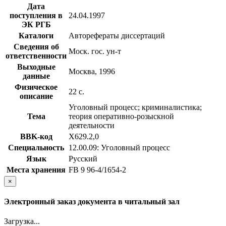
Дата
поступления в
24.04.1997
ЭК РГБ
Каталоги
Авторефераты диссертаций
Сведения об
Моск. гос. ун-т
ответственности
Выходные
Москва, 1996
данные
Физическое
22 с.
описание
Уголовный процесс; криминалистика;
Тема
теория оперативно-розыскной
деятельности
BBK-код
Х629.2,0
Специальность
12.00.09: Уголовный процесс
Язык
Русский
Места хранения
FB 9 96-4/1654-2
×
Электронный заказ документа в читальный зал
Загрузка...