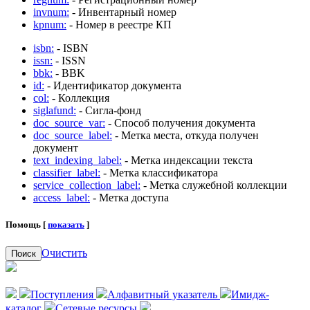
invnum:
- Инвентарный номер
kpnum:
- Номер в реестре КП
isbn:
- ISBN
issn:
- ISSN
bbk:
- BBK
id:
- Идентификатор документа
col:
- Коллекция
siglafund:
- Сигла-фонд
doc_source_var:
- Способ получения документа
doc_source_label:
- Метка места, откуда получен
документ
text_indexing_label:
- Метка индексации текста
classifier_label:
- Метка классификатора
service_collection_label:
- Метка служебной коллекции
access_label:
- Метка доступа
Помощь [
показать
]
Очистить
Поиск
Поступления
Алфавитный указатель
Имидж-
каталог
Сетевые ресурсы