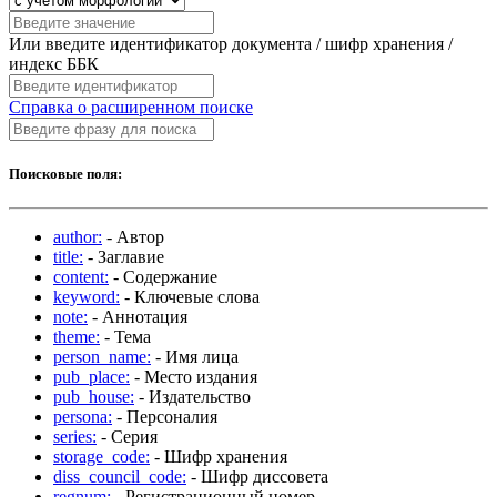
Или введите идентификатор документа / шифр хранения /
индекс ББК
Справка о расширенном поиске
Поисковые поля:
author:
- Автор
title:
- Заглавие
content:
- Содержание
keyword:
- Ключевые слова
note:
- Аннотация
theme:
- Тема
person_name:
- Имя лица
pub_place:
- Место издания
pub_house:
- Издательство
persona:
- Персоналия
series:
- Серия
storage_code:
- Шифр хранения
diss_council_code:
- Шифр диссовета
regnum:
- Регистрационный номер