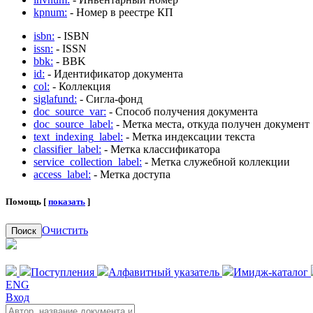
kpnum:
- Номер в реестре КП
isbn:
- ISBN
issn:
- ISSN
bbk:
- BBK
id:
- Идентификатор документа
col:
- Коллекция
siglafund:
- Сигла-фонд
doc_source_var:
- Способ получения документа
doc_source_label:
- Метка места, откуда получен документ
text_indexing_label:
- Метка индексации текста
classifier_label:
- Метка классификатора
service_collection_label:
- Метка служебной коллекции
access_label:
- Метка доступа
Помощь [
показать
]
Очистить
Поиск
Поступления
Алфавитный указатель
Имидж-каталог
ENG
Вход