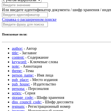
Или введите идентификатор документа / шифр хранения / инд
Справка о расширенном поиске
Поисковые поля:
author:
- Автор
title:
- Заглавие
content:
- Содержание
keyword:
- Ключевые слова
note:
- Аннотация
theme:
- Тема
person_name:
- Имя лица
pub_place:
- Место издания
pub_house:
- Издательство
persona:
- Персоналия
series:
- Серия
storage_code:
- Шифр хранения
diss_council_code:
- Шифр диссовета
regnum:
- Регистрационный номер
invnum:
- Инвентарный номер