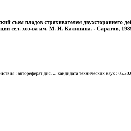
й съем плодов стряхивателем двухстороннего дейст
ции сел. хоз-ва им. М. И. Калинина. - Саратов, 1989.
вия : автореферат дис. ... кандидата технических наук : 05.20.01