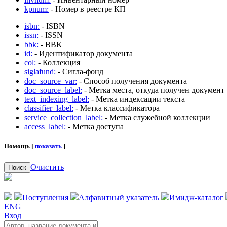
kpnum:
- Номер в реестре КП
isbn:
- ISBN
issn:
- ISSN
bbk:
- BBK
id:
- Идентификатор документа
col:
- Коллекция
siglafund:
- Сигла-фонд
doc_source_var:
- Способ получения документа
doc_source_label:
- Метка места, откуда получен документ
text_indexing_label:
- Метка индексации текста
classifier_label:
- Метка классификатора
service_collection_label:
- Метка служебной коллекции
access_label:
- Метка доступа
Помощь [
показать
]
Очистить
Поиск
Поступления
Алфавитный указатель
Имидж-каталог
ENG
Вход