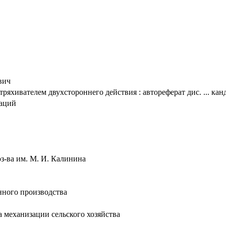
вич
яхивателем двухстороннего действия : автореферат дис. ... канд
таций
оз-ва им. М. И. Калинина
нного производства
а механизации сельского хозяйства