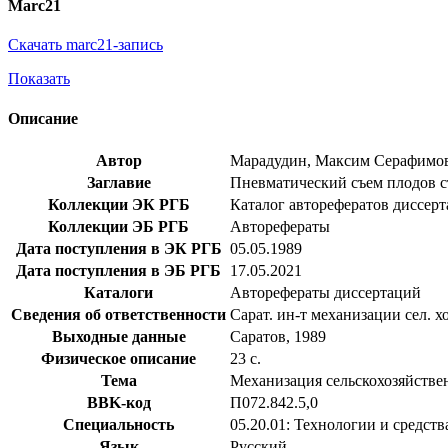
Marc21
Скачать marc21-запись
Показать
Описание
Автор
Марадудин, Максим Серафимо
Заглавие
Пневматический съем плодов стр
Коллекции ЭК РГБ
Каталог авторефератов диссер
Коллекции ЭБ РГБ
Авторефераты
Дата поступления в ЭК РГБ
05.05.1989
Дата поступления в ЭБ РГБ
17.05.2021
Каталоги
Авторефераты диссертаций
Сведения об ответственности
Сарат. ин-т механизации сел. х
Выходные данные
Саратов, 1989
Физическое описание
23 с.
Тема
Механизация сельскохозяйстве
BBK-код
П072.842.5,0
Специальность
05.20.01: Технологии и средств
Язык
Русский