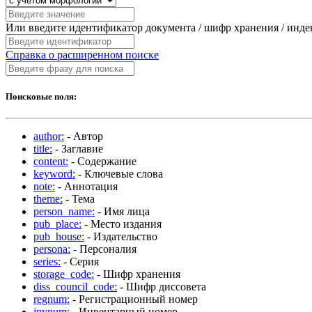
Или введите идентификатор документа / шифр хранения / инд
Справка о расширенном поиске
Поисковые поля:
author:
- Автор
title:
- Заглавие
content:
- Содержание
keyword:
- Ключевые слова
note:
- Аннотация
theme:
- Тема
person_name:
- Имя лица
pub_place:
- Место издания
pub_house:
- Издательство
persona:
- Персоналия
series:
- Серия
storage_code:
- Шифр хранения
diss_council_code:
- Шифр диссовета
regnum:
- Регистрационный номер
invnum:
- Инвентарный номер