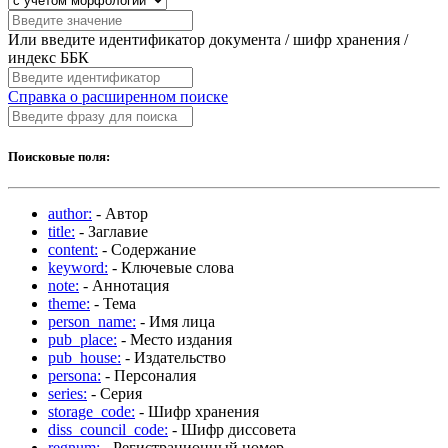
Или введите идентификатор документа / шифр хранения /
индекс ББК
Справка о расширенном поиске
Поисковые поля:
author:
- Автор
title:
- Заглавие
content:
- Содержание
keyword:
- Ключевые слова
note:
- Аннотация
theme:
- Тема
person_name:
- Имя лица
pub_place:
- Место издания
pub_house:
- Издательство
persona:
- Персоналия
series:
- Серия
storage_code:
- Шифр хранения
diss_council_code:
- Шифр диссовета
regnum:
- Регистрационный номер