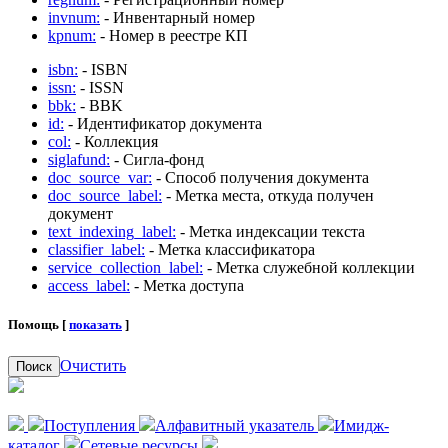
invnum:
- Инвентарный номер
kpnum:
- Номер в реестре КП
isbn:
- ISBN
issn:
- ISSN
bbk:
- BBK
id:
- Идентификатор документа
col:
- Коллекция
siglafund:
- Сигла-фонд
doc_source_var:
- Способ получения документа
doc_source_label:
- Метка места, откуда получен
документ
text_indexing_label:
- Метка индексации текста
classifier_label:
- Метка классификатора
service_collection_label:
- Метка служебной коллекции
access_label:
- Метка доступа
Помощь [
показать
]
Очистить
Поиск
Поступления
Алфавитный указатель
Имидж-
каталог
Сетевые ресурсы