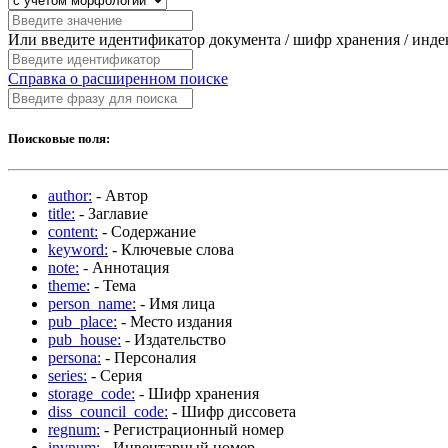
Или введите идентификатор документа / шифр хранения / инд
Справка о расширенном поиске
Поисковые поля:
author:
- Автор
title:
- Заглавие
content:
- Содержание
keyword:
- Ключевые слова
note:
- Аннотация
theme:
- Тема
person_name:
- Имя лица
pub_place:
- Место издания
pub_house:
- Издательство
persona:
- Персоналия
series:
- Серия
storage_code:
- Шифр хранения
diss_council_code:
- Шифр диссовета
regnum:
- Регистрационный номер
invnum:
- Инвентарный номер