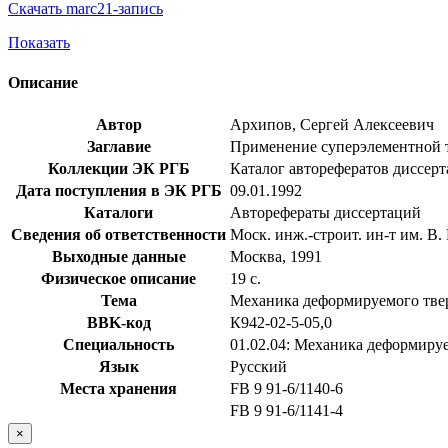
Скачать marc21-запись
Показать
Описание
Автор
Архипов, Сергей Алексеевич
Заглавие
Применение суперэлементной те
Коллекции ЭК РГБ
Каталог авторефератов диссер
Дата поступления в ЭК РГБ
09.01.1992
Каталоги
Авторефераты диссертаций
Сведения об ответственности
Моск. инж.-строит. ин-т им. В
Выходные данные
Москва, 1991
Физическое описание
19 с.
Тема
Механика деформируемого твер
BBK-код
К942-02-5-05,0
Специальность
01.02.04: Механика деформируе
Язык
Русский
Места хранения
FB 9 91-6/1140-6
FB 9 91-6/1141-4
×