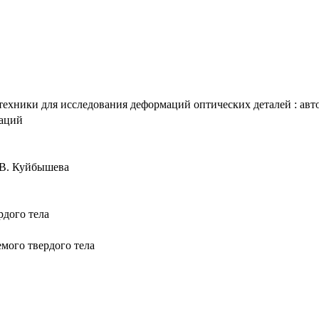
хники для исследования деформаций оптических деталей : автореф
таций
. В. Куйбышева
дого тела
мого твердого тела