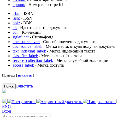
kpnum:
- Номер в реестре КП
isbn:
- ISBN
issn:
- ISSN
bbk:
- BBK
id:
- Идентификатор документа
col:
- Коллекция
siglafund:
- Сигла-фонд
doc_source_var:
- Способ получения документа
doc_source_label:
- Метка места, откуда получен документ
text_indexing_label:
- Метка индексации текста
classifier_label:
- Метка классификатора
service_collection_label:
- Метка служебной коллекции
access_label:
- Метка доступа
Помощь [
показать
]
Очистить
Поиск
Поступления
Алфавитный указатель
Имидж-каталог
ENG
Вход