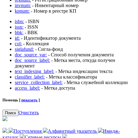
invnum:
- Инвентарный номер
kpnum:
- Номер в реестре КП
isbn:
- ISBN
issn:
- ISSN
bbk:
- BBK
id:
- Идентификатор документа
col:
- Коллекция
siglafund:
- Сигла-фонд
doc_source_var:
- Способ получения документа
doc_source_label:
- Метка места, откуда получен
документ
text_indexing_label:
- Метка индексации текста
classifier_label:
- Метка классификатора
service_collection_label:
- Метка служебной коллекции
access_label:
- Метка доступа
Помощь [
показать
]
Очистить
Поиск
Поступления
Алфавитный указатель
Имидж-
каталог
Сетевые ресурсы