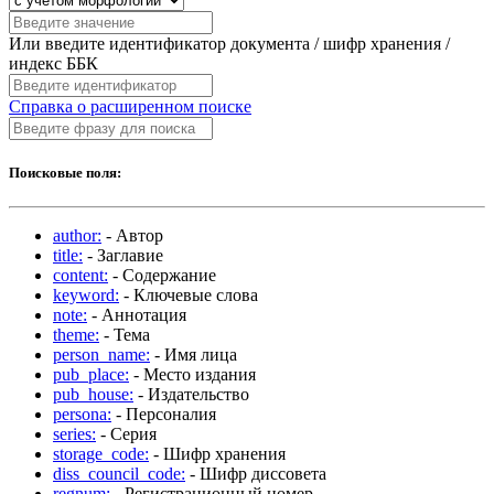
Или введите идентификатор документа / шифр хранения /
индекс ББК
Справка о расширенном поиске
Поисковые поля:
author:
- Автор
title:
- Заглавие
content:
- Содержание
keyword:
- Ключевые слова
note:
- Аннотация
theme:
- Тема
person_name:
- Имя лица
pub_place:
- Место издания
pub_house:
- Издательство
persona:
- Персоналия
series:
- Серия
storage_code:
- Шифр хранения
diss_council_code:
- Шифр диссовета
regnum:
- Регистрационный номер