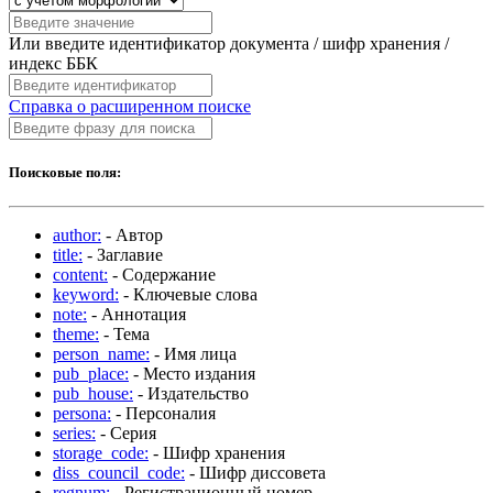
Или введите идентификатор документа / шифр хранения /
индекс ББК
Справка о расширенном поиске
Поисковые поля:
author:
- Автор
title:
- Заглавие
content:
- Содержание
keyword:
- Ключевые слова
note:
- Аннотация
theme:
- Тема
person_name:
- Имя лица
pub_place:
- Место издания
pub_house:
- Издательство
persona:
- Персоналия
series:
- Серия
storage_code:
- Шифр хранения
diss_council_code:
- Шифр диссовета
regnum:
- Регистрационный номер