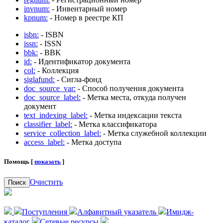
invnum:
- Инвентарный номер
kpnum:
- Номер в реестре КП
isbn:
- ISBN
issn:
- ISSN
bbk:
- BBK
id:
- Идентификатор документа
col:
- Коллекция
siglafund:
- Сигла-фонд
doc_source_var:
- Способ получения документа
doc_source_label:
- Метка места, откуда получен
документ
text_indexing_label:
- Метка индексации текста
classifier_label:
- Метка классификатора
service_collection_label:
- Метка служебной коллекции
access_label:
- Метка доступа
Помощь [
показать
]
Очистить
Поиск
Поступления
Алфавитный указатель
Имидж-
каталог
Сетевые ресурсы