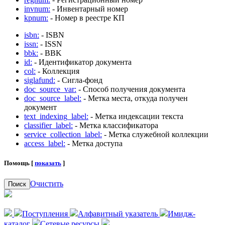
invnum:
- Инвентарный номер
kpnum:
- Номер в реестре КП
isbn:
- ISBN
issn:
- ISSN
bbk:
- BBK
id:
- Идентификатор документа
col:
- Коллекция
siglafund:
- Сигла-фонд
doc_source_var:
- Способ получения документа
doc_source_label:
- Метка места, откуда получен
документ
text_indexing_label:
- Метка индексации текста
classifier_label:
- Метка классификатора
service_collection_label:
- Метка служебной коллекции
access_label:
- Метка доступа
Помощь [
показать
]
Очистить
Поиск
Поступления
Алфавитный указатель
Имидж-
каталог
Сетевые ресурсы