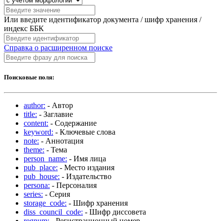
Или введите идентификатор документа / шифр хранения /
индекс ББК
Справка о расширенном поиске
Поисковые поля:
author:
- Автор
title:
- Заглавие
content:
- Содержание
keyword:
- Ключевые слова
note:
- Аннотация
theme:
- Тема
person_name:
- Имя лица
pub_place:
- Место издания
pub_house:
- Издательство
persona:
- Персоналия
series:
- Серия
storage_code:
- Шифр хранения
diss_council_code:
- Шифр диссовета
regnum:
- Регистрационный номер