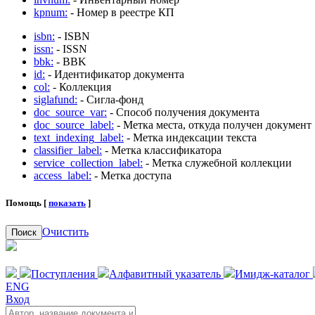
kpnum:
- Номер в реестре КП
isbn:
- ISBN
issn:
- ISSN
bbk:
- BBK
id:
- Идентификатор документа
col:
- Коллекция
siglafund:
- Сигла-фонд
doc_source_var:
- Способ получения документа
doc_source_label:
- Метка места, откуда получен документ
text_indexing_label:
- Метка индексации текста
classifier_label:
- Метка классификатора
service_collection_label:
- Метка служебной коллекции
access_label:
- Метка доступа
Помощь [
показать
]
Очистить
Поиск
Поступления
Алфавитный указатель
Имидж-каталог
ENG
Вход