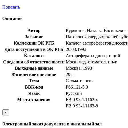
Показать
Описание
Автор
Курякина, Наталья Васильевна
Заглавие
Патология твердых тканей зубов
Коллекции ЭК РГБ
Каталог авторефератов диссер
Дата поступления в ЭК РГБ
26.03.1993
Каталоги
Авторефераты диссертаций
Сведения об ответственности
Моск. мед. стоматол. ин-т
Выходные данные
Москва, 1993
Физическое описание
29 с.
Тема
Стоматология
BBK-код
Р661.21-5,0
Язык
Русский
Места хранения
FB 9 93-1/1162-x
FB 9 93-1/1163-8
×
Электронный заказ документа в читальный зал