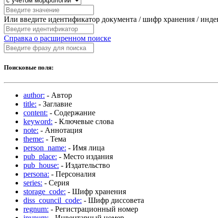
Или введите идентификатор документа / шифр хранения / инд
Справка о расширенном поиске
Поисковые поля:
author:
- Автор
title:
- Заглавие
content:
- Содержание
keyword:
- Ключевые слова
note:
- Аннотация
theme:
- Тема
person_name:
- Имя лица
pub_place:
- Место издания
pub_house:
- Издательство
persona:
- Персоналия
series:
- Серия
storage_code:
- Шифр хранения
diss_council_code:
- Шифр диссовета
regnum:
- Регистрационный номер
invnum:
- Инвентарный номер