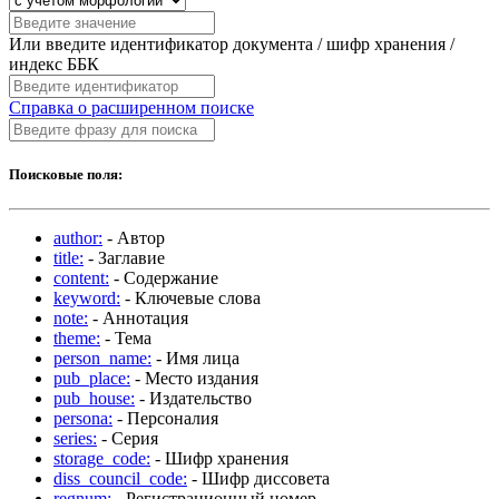
Или введите идентификатор документа / шифр хранения /
индекс ББК
Справка о расширенном поиске
Поисковые поля:
author:
- Автор
title:
- Заглавие
content:
- Содержание
keyword:
- Ключевые слова
note:
- Аннотация
theme:
- Тема
person_name:
- Имя лица
pub_place:
- Место издания
pub_house:
- Издательство
persona:
- Персоналия
series:
- Серия
storage_code:
- Шифр хранения
diss_council_code:
- Шифр диссовета
regnum:
- Регистрационный номер