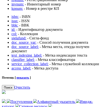
invnum:
- Инвентарный номер
kpnum:
- Номер в реестре КП
isbn:
- ISBN
issn:
- ISSN
bbk:
- BBK
id:
- Идентификатор документа
col:
- Коллекция
siglafund:
- Сигла-фонд
doc_source_var:
- Способ получения документа
doc_source_label:
- Метка места, откуда получен
документ
text_indexing_label:
- Метка индексации текста
classifier_label:
- Метка классификатора
service_collection_label:
- Метка служебной коллекции
access_label:
- Метка доступа
Помощь [
показать
]
Очистить
Поиск
Поступления
Алфавитный указатель
Имидж-
каталог
Сетевые ресурсы