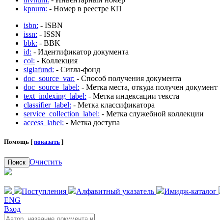
kpnum:
- Номер в реестре КП
isbn:
- ISBN
issn:
- ISSN
bbk:
- BBK
id:
- Идентификатор документа
col:
- Коллекция
siglafund:
- Сигла-фонд
doc_source_var:
- Способ получения документа
doc_source_label:
- Метка места, откуда получен документ
text_indexing_label:
- Метка индексации текста
classifier_label:
- Метка классификатора
service_collection_label:
- Метка служебной коллекции
access_label:
- Метка доступа
Помощь [
показать
]
Очистить
Поиск
Поступления
Алфавитный указатель
Имидж-каталог
ENG
Вход