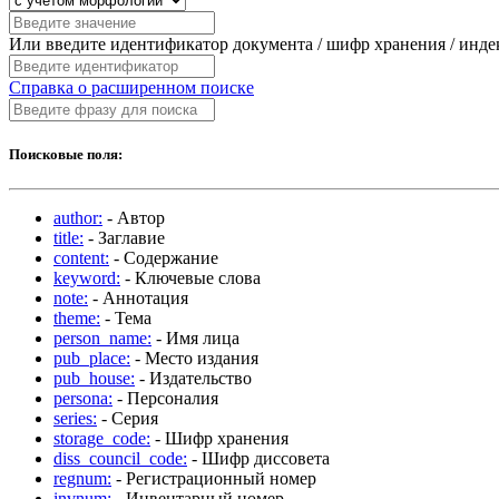
Или введите идентификатор документа / шифр хранения / инд
Справка о расширенном поиске
Поисковые поля:
author:
- Автор
title:
- Заглавие
content:
- Содержание
keyword:
- Ключевые слова
note:
- Аннотация
theme:
- Тема
person_name:
- Имя лица
pub_place:
- Место издания
pub_house:
- Издательство
persona:
- Персоналия
series:
- Серия
storage_code:
- Шифр хранения
diss_council_code:
- Шифр диссовета
regnum:
- Регистрационный номер
invnum:
- Инвентарный номер