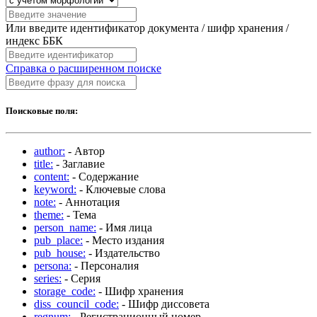
Или введите идентификатор документа / шифр хранения /
индекс ББК
Справка о расширенном поиске
Поисковые поля:
author:
- Автор
title:
- Заглавие
content:
- Содержание
keyword:
- Ключевые слова
note:
- Аннотация
theme:
- Тема
person_name:
- Имя лица
pub_place:
- Место издания
pub_house:
- Издательство
persona:
- Персоналия
series:
- Серия
storage_code:
- Шифр хранения
diss_council_code:
- Шифр диссовета
regnum:
- Регистрационный номер