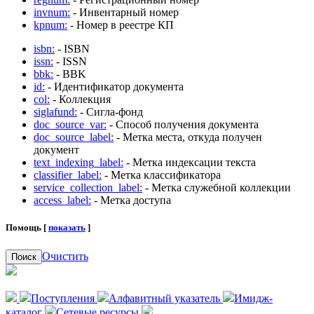
invnum:
- Инвентарный номер
kpnum:
- Номер в реестре КП
isbn:
- ISBN
issn:
- ISSN
bbk:
- BBK
id:
- Идентификатор документа
col:
- Коллекция
siglafund:
- Сигла-фонд
doc_source_var:
- Способ получения документа
doc_source_label:
- Метка места, откуда получен
документ
text_indexing_label:
- Метка индексации текста
classifier_label:
- Метка классификатора
service_collection_label:
- Метка служебной коллекции
access_label:
- Метка доступа
Помощь [
показать
]
Очистить
Поиск
Поступления
Алфавитный указатель
Имидж-
каталог
Сетевые ресурсы