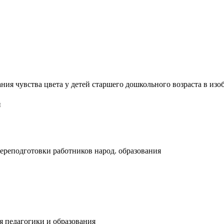
я чувства цвета у детей старшего дошкольного возраста в изобр
й
реподготовки работников народ. образования
ия педагогики и образования