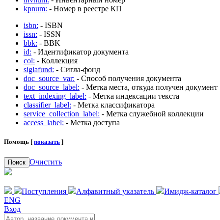
kpnum:
- Номер в реестре КП
isbn:
- ISBN
issn:
- ISSN
bbk:
- BBK
id:
- Идентификатор документа
col:
- Коллекция
siglafund:
- Сигла-фонд
doc_source_var:
- Способ получения документа
doc_source_label:
- Метка места, откуда получен документ
text_indexing_label:
- Метка индексации текста
classifier_label:
- Метка классификатора
service_collection_label:
- Метка служебной коллекции
access_label:
- Метка доступа
Помощь [
показать
]
Очистить
Поиск
Поступления
Алфавитный указатель
Имидж-каталог
ENG
Вход