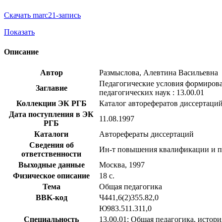
Скачать marc21-запись
Показать
Описание
Автор
Размыслова, Алевтина Васильевна
Педагогические условия формировани
Заглавие
педагогических наук : 13.00.01
Коллекции ЭК РГБ
Каталог авторефератов диссертаци
Дата поступления в ЭК
11.08.1997
РГБ
Каталоги
Авторефераты диссертаций
Сведения об
Ин-т повышения квалификации и пе
ответственности
Выходные данные
Москва, 1997
Физическое описание
18 с.
Тема
Общая педагогика
BBK-код
Ч441,6(2)355.82,0
Ю983.511.311,0
Специальность
13.00.01: Общая педагогика, истор