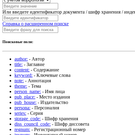
Или введите идентификатор документа / шифр хранения / инд
Справка о расширенном поиске
Поисковые поля:
author:
- Автор
title:
- Заглавие
content:
- Содержание
keyword:
- Ключевые слова
note:
- Аннотация
theme:
- Тема
person_name:
- Имя лица
pub_place:
- Место издания
pub_house:
- Издательство
persona:
- Персоналия
series:
- Серия
storage_code:
- Шифр хранения
diss_council_code:
- Шифр диссовета
regnum:
- Регистрационный номер
invnum:
- Инвентарный номер