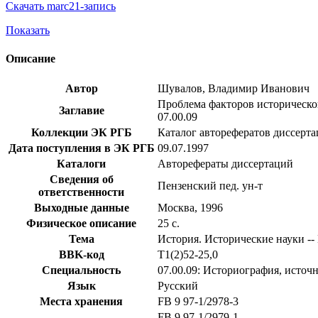
Скачать marc21-запись
Показать
Описание
Автор
Шувалов, Владимир Иванович
Проблема факторов исторического
Заглавие
07.00.09
Коллекции ЭК РГБ
Каталог авторефератов диссерт
Дата поступления в ЭК РГБ
09.07.1997
Каталоги
Авторефераты диссертаций
Сведения об
Пензенский пед. ун-т
ответственности
Выходные данные
Москва, 1996
Физическое описание
25 с.
Тема
История. Исторические науки -- 
BBK-код
Т1(2)52-25,0
Специальность
07.00.09: Историография, источ
Язык
Русский
Места хранения
FB 9 97-1/2978-3
FB 9 97-1/2979-1