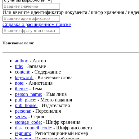
Или введите идентификатор документа / шифр хранения / инд
Справка о расширенном поиске
Поисковые поля:
author:
- Автор
title:
- Заглавие
content:
- Содержание
keyword:
- Ключевые слова
note:
- Аннотация
theme:
- Тема
person_name:
- Имя лица
pub_place:
- Место издания
pub_house:
- Издательство
persona:
- Персоналия
series:
- Серия
storage_code:
- Шифр хранения
diss_council_code:
- Шифр диссовета
regnum:
- Регистрационный номер
invnum:
- Инвентарный номер