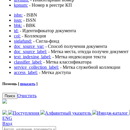
kpnum:
- Номер в реестре КП
isbn:
- ISBN
issn:
- ISSN
bbk:
- BBK
id:
- Идентификатор документа
col:
- Коллекция
siglafund:
- Сигла-фонд
doc_source_var:
- Способ получения документа
doc_source_label:
- Метка места, откуда получен документ
text_indexing_label:
- Метка индексации текста
classifier_label:
- Метка классификатора
service_collection_label:
- Метка служебной коллекции
access_label:
- Метка доступа
Помощь [
показать
]
Очистить
Поиск
Поступления
Алфавитный указатель
Имидж-каталог
ENG
Вход