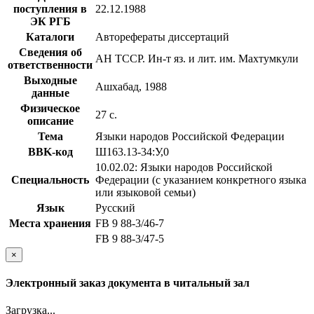
поступления в
22.12.1988
ЭК РГБ
Каталоги
Авторефераты диссертаций
Сведения об
АН ТССР. Ин-т яз. и лит. им. Махтумкули
ответственности
Выходные
Ашхабад, 1988
данные
Физическое
27 с.
описание
Тема
Языки народов Российской Федерации
BBK-код
Ш163.13-34:У,0
10.02.02: Языки народов Российской
Специальность
Федерации (с указанием конкретного языка
или языковой семьи)
Язык
Русский
Места хранения
FB 9 88-3/46-7
FB 9 88-3/47-5
×
Электронный заказ документа в читальный зал
Загрузка...