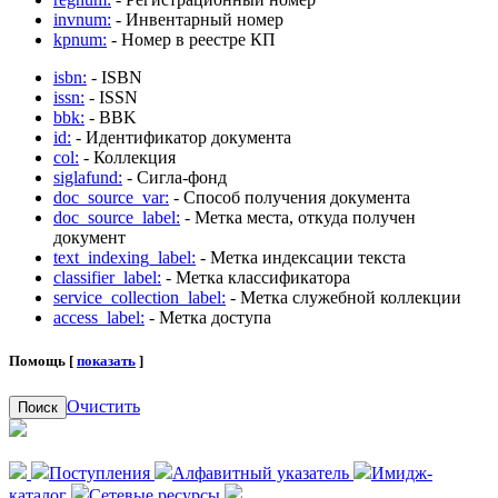
invnum:
- Инвентарный номер
kpnum:
- Номер в реестре КП
isbn:
- ISBN
issn:
- ISSN
bbk:
- BBK
id:
- Идентификатор документа
col:
- Коллекция
siglafund:
- Сигла-фонд
doc_source_var:
- Способ получения документа
doc_source_label:
- Метка места, откуда получен
документ
text_indexing_label:
- Метка индексации текста
classifier_label:
- Метка классификатора
service_collection_label:
- Метка служебной коллекции
access_label:
- Метка доступа
Помощь [
показать
]
Очистить
Поиск
Поступления
Алфавитный указатель
Имидж-
каталог
Сетевые ресурсы