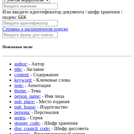
Или введите идентификатор документа / шифр хранения /
индекс ББК
Справка о расширенном поиске
Поисковые поля:
author:
- Автор
title:
- Заглавие
content:
- Содержание
keyword:
- Ключевые слова
note:
- Аннотация
theme:
- Тема
person_name:
- Имя лица
pub_place:
- Место издания
pub_house:
- Издательство
persona:
- Персоналия
series:
- Серия
storage_code:
- Шифр хранения
diss_council_code:
- Шифр диссовета
regnum:
- Регистрационный номер