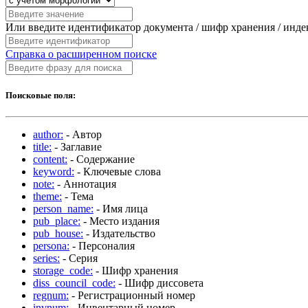
Или введите идентификатор документа / шифр хранения / инд
Справка о расширенном поиске
Поисковые поля:
author:
- Автор
title:
- Заглавие
content:
- Содержание
keyword:
- Ключевые слова
note:
- Аннотация
theme:
- Тема
person_name:
- Имя лица
pub_place:
- Место издания
pub_house:
- Издательство
persona:
- Персоналия
series:
- Серия
storage_code:
- Шифр хранения
diss_council_code:
- Шифр диссовета
regnum:
- Регистрационный номер
invnum:
- Инвентарный номер