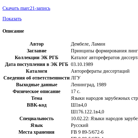
Скачать marc21-запись
Показать
Описание
Автор
Дембеле, Ламин
Заглавие
Принципы формирования лингвис
Коллекции ЭК РГБ
Каталог авторефератов диссер
Дата поступления в ЭК РГБ
03.10.1989
Каталоги
Авторефераты диссертаций
Сведения об ответственности
ЛГУ
Выходные данные
Ленинград, 1989
Физическое описание
17 с.
Тема
Языки народов зарубежных стр
BBK-код
Ш1в4,0
Ш176.122.1в4,0
Специальность
10.02.22: Языки народов заруб
Язык
Русский
Места хранения
FB 9 89-5/672-6