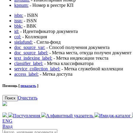
kpnum:
- Номер в реестре КП
isbn:
- ISBN
issn:
- ISSN
bbk:
- BBK
id:
- Идентификатор документа
col:
- Коллекция
siglafund:
- Сигла-фонд
doc_source_var:
- Способ получения документа
doc_source_label:
- Метка места, откуда получен документ
text_indexing_label:
- Метка индексации текста
classifier_label:
- Метка классификатора
service_collection_label:
- Метка служебной коллекции
access_label:
- Метка доступа
Помощь [
показать
]
Очистить
Поиск
Поступления
Алфавитный указатель
Имидж-каталог
ENG
Вход