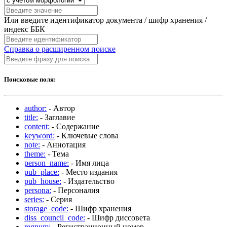
Или введите идентификатор документа / шифр хранения /
индекс ББК
Справка о расширенном поиске
Поисковые поля:
author:
- Автор
title:
- Заглавие
content:
- Содержание
keyword:
- Ключевые слова
note:
- Аннотация
theme:
- Тема
person_name:
- Имя лица
pub_place:
- Место издания
pub_house:
- Издательство
persona:
- Персоналия
series:
- Серия
storage_code:
- Шифр хранения
diss_council_code:
- Шифр диссовета
regnum:
- Регистрационный номер