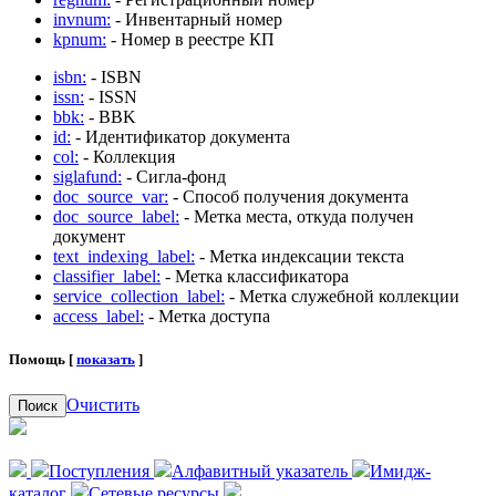
invnum:
- Инвентарный номер
kpnum:
- Номер в реестре КП
isbn:
- ISBN
issn:
- ISSN
bbk:
- BBK
id:
- Идентификатор документа
col:
- Коллекция
siglafund:
- Сигла-фонд
doc_source_var:
- Способ получения документа
doc_source_label:
- Метка места, откуда получен
документ
text_indexing_label:
- Метка индексации текста
classifier_label:
- Метка классификатора
service_collection_label:
- Метка служебной коллекции
access_label:
- Метка доступа
Помощь [
показать
]
Очистить
Поиск
Поступления
Алфавитный указатель
Имидж-
каталог
Сетевые ресурсы