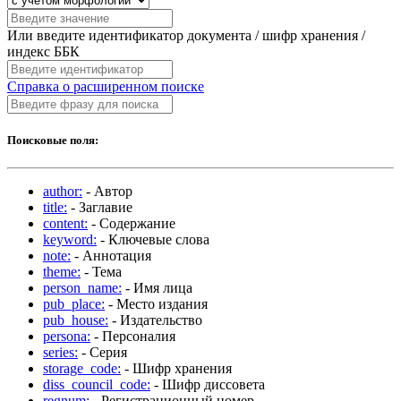
Или введите идентификатор документа / шифр хранения /
индекс ББК
Справка о расширенном поиске
Поисковые поля:
author:
- Автор
title:
- Заглавие
content:
- Содержание
keyword:
- Ключевые слова
note:
- Аннотация
theme:
- Тема
person_name:
- Имя лица
pub_place:
- Место издания
pub_house:
- Издательство
persona:
- Персоналия
series:
- Серия
storage_code:
- Шифр хранения
diss_council_code:
- Шифр диссовета
regnum:
- Регистрационный номер