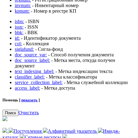
invnum:
- Инвентарный номер
kpnum:
- Номер в реестре КП
isbn:
- ISBN
issn:
- ISSN
bbk:
- BBK
id:
- Идентификатор документа
col:
- Коллекция
siglafund:
- Сигла-фонд
doc_source_var:
- Способ получения документа
doc_source_label:
- Метка места, откуда получен
документ
text_indexing_label:
- Метка индексации текста
classifier_label:
- Метка классификатора
service_collection_label:
- Метка служебной коллекции
access_label:
- Метка доступа
Помощь [
показать
]
Очистить
Поиск
Поступления
Алфавитный указатель
Имидж-
каталог
Сетевые ресурсы