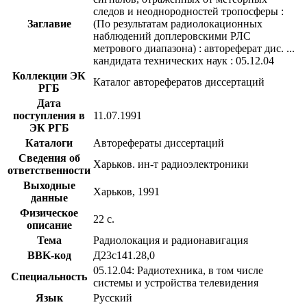
следов и неоднородностей тропосферы :
Заглавие
(По результатам радиолокационных
наблюдений доплеровскими РЛС
метрового диапазона) : автореферат дис. ...
кандидата технических наук : 05.12.04
Коллекции ЭК
Каталог авторефератов диссертаций
РГБ
Дата
поступления в
11.07.1991
ЭК РГБ
Каталоги
Авторефераты диссертаций
Сведения об
Харьков. ин-т радиоэлектроники
ответственности
Выходные
Харьков, 1991
данные
Физическое
22 с.
описание
Тема
Радиолокация и радионавигация
BBK-код
Д23с141.28,0
05.12.04: Радиотехника, в том числе
Специальность
системы и устройства телевидения
Язык
Русский