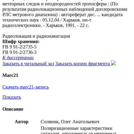
метеорных следов и неоднородностей тропосферы : (По
результатам радиолокационных наблюдений доплеровскими
РЛС метрового диапазона) : автореферат дис. ... кандидата
технических наук : 05.12.04 / Харьков. ин-т
радиоэлектроники. - Харьков, 1991. - 22 с.
Радиолокация и радионавигация
Шифр хранения:
FB 9 91-2/2735-5
FB 9 91-2/2736-3
К диссертации
Заказать в читальный зал
Заказать копию фрагмента
Marc21
Скачать marc21-запись
Показать
Описание
Автор
Соляник, Олег Анатольевич
Поляризационные характеристики
сигналов, отраженных от метеорных