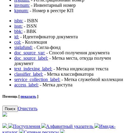
invnum:
- Инвентарный номер
kpnum:
- Номер в реестре КП
isbn:
- ISBN
issn:
- ISSN
bbk:
- BBK
id:
- Идентификатор документа
col:
- Коллекция
siglafund:
- Сигла-фонд
doc_source_var:
- Способ получения документа
doc_source_label:
- Метка места, откуда получен
документ
text_indexing_label:
- Метка индексации текста
classifier_label:
- Метка классификатора
service_collection_label:
- Метка служебной коллекции
access_label:
- Метка доступа
Помощь [
показать
]
Очистить
Поиск
Поступления
Алфавитный указатель
Имидж-
каталог
Сетевые ресурсы