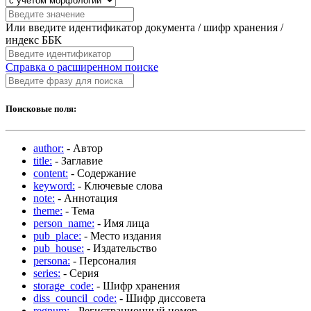
Или введите идентификатор документа / шифр хранения /
индекс ББК
Справка о расширенном поиске
Поисковые поля:
author:
- Автор
title:
- Заглавие
content:
- Содержание
keyword:
- Ключевые слова
note:
- Аннотация
theme:
- Тема
person_name:
- Имя лица
pub_place:
- Место издания
pub_house:
- Издательство
persona:
- Персоналия
series:
- Серия
storage_code:
- Шифр хранения
diss_council_code:
- Шифр диссовета
regnum:
- Регистрационный номер