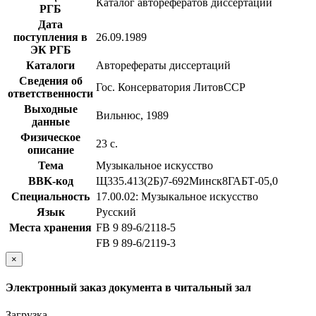
Каталог авторефератов диссертаций
РГБ
Дата
поступления в
26.09.1989
ЭК РГБ
Каталоги
Авторефераты диссертаций
Сведения об
Гос. Консерватория ЛитовССР
ответственности
Выходные
Вильнюс, 1989
данные
Физическое
23 с.
описание
Тема
Музыкальное искусство
BBK-код
Щ335.413(2Б)7-692Минск8ГАБТ-05,0
Специальность
17.00.02: Музыкальное искусство
Язык
Русский
Места хранения
FB 9 89-6/2118-5
FB 9 89-6/2119-3
×
Электронный заказ документа в читальный зал
Загрузка...