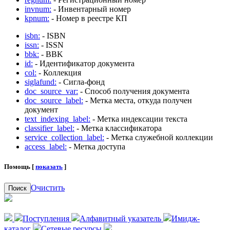
invnum:
- Инвентарный номер
kpnum:
- Номер в реестре КП
isbn:
- ISBN
issn:
- ISSN
bbk:
- BBK
id:
- Идентификатор документа
col:
- Коллекция
siglafund:
- Сигла-фонд
doc_source_var:
- Способ получения документа
doc_source_label:
- Метка места, откуда получен
документ
text_indexing_label:
- Метка индексации текста
classifier_label:
- Метка классификатора
service_collection_label:
- Метка служебной коллекции
access_label:
- Метка доступа
Помощь [
показать
]
Очистить
Поиск
Поступления
Алфавитный указатель
Имидж-
каталог
Сетевые ресурсы