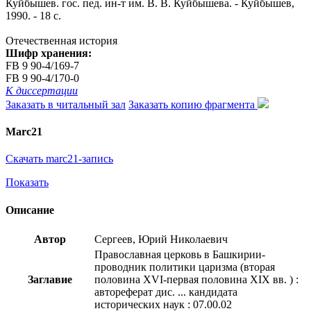
Куйбышев. гос. пед. ин-т им. В. В. Куйбышева. - Куйбышев,
1990. - 18 с.
Отечественная история
Шифр хранения:
FB 9 90-4/169-7
FB 9 90-4/170-0
К диссертации
Заказать в читальный зал
Заказать копию фрагмента
Marc21
Скачать marc21-запись
Показать
Описание
Автор
Сергеев, Юрий Николаевич
Православная церковь в Башкирии-
проводник политики царизма (вторая
Заглавие
половина XVI-первая половина XIX вв. ) :
автореферат дис. ... кандидата
исторических наук : 07.00.02