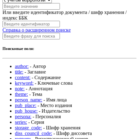
Или введите идентификатор документа / шифр хранения /
индекс ББК
Справка о расширенном поиске
Поисковые поля:
author:
- Автор
title:
- Заглавие
content:
- Содержание
keyword:
- Ключевые слова
note:
- Аннотация
theme:
- Тема
person_name:
- Имя лица
pub_place:
- Место издания
pub_house:
- Издательство
persona:
- Персоналия
series:
- Серия
storage_code:
- Шифр хранения
diss_council_code:
- Шифр диссовета
regnum:
- Регистрационный номер