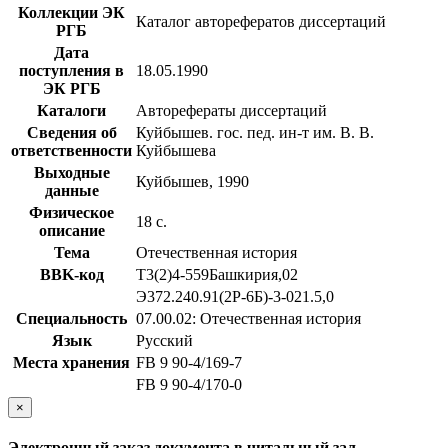
Коллекции ЭК
Каталог авторефератов диссертаций
РГБ
Дата
поступления в
18.05.1990
ЭК РГБ
Каталоги
Авторефераты диссертаций
Сведения об
Куйбышев. гос. пед. ин-т им. В. В.
ответственности
Куйбышева
Выходные
Куйбышев, 1990
данные
Физическое
18 с.
описание
Тема
Отечественная история
BBK-код
Т3(2)4-559Башкирия,02
Э372.240.91(2Р-6Б)-3-021.5,0
Специальность
07.00.02: Отечественная история
Язык
Русский
Места хранения
FB 9 90-4/169-7
FB 9 90-4/170-0
×
Электронный заказ документа в читальный зал