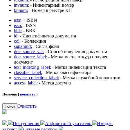
invnum:
- Инвентарный номер
kpnum:
- Номер в реестре КП
isbn:
- ISBN
issn:
- ISSN
bbk:
- BBK
id:
- Идентификатор документа
col:
- Коллекция
siglafund:
- Сигла-фонд
doc_source_var:
- Способ получения документа
doc_source_label:
- Метка места, откуда получен
документ
text_indexing_label:
- Метка индексации текста
classifier_label:
- Метка классификатора
service_collection_label:
- Метка служебной коллекции
access_label:
- Метка доступа
Помощь [
показать
]
Очистить
Поиск
Поступления
Алфавитный указатель
Имидж-
каталог
Сетевые ресурсы