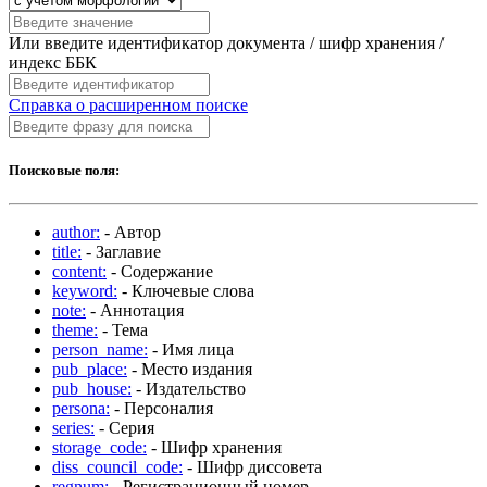
Или введите идентификатор документа / шифр хранения /
индекс ББК
Справка о расширенном поиске
Поисковые поля:
author:
- Автор
title:
- Заглавие
content:
- Содержание
keyword:
- Ключевые слова
note:
- Аннотация
theme:
- Тема
person_name:
- Имя лица
pub_place:
- Место издания
pub_house:
- Издательство
persona:
- Персоналия
series:
- Серия
storage_code:
- Шифр хранения
diss_council_code:
- Шифр диссовета
regnum:
- Регистрационный номер