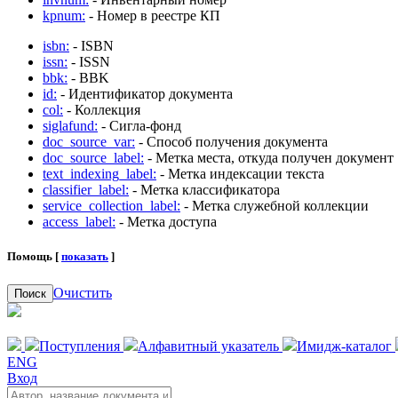
kpnum:
- Номер в реестре КП
isbn:
- ISBN
issn:
- ISSN
bbk:
- BBK
id:
- Идентификатор документа
col:
- Коллекция
siglafund:
- Сигла-фонд
doc_source_var:
- Способ получения документа
doc_source_label:
- Метка места, откуда получен документ
text_indexing_label:
- Метка индексации текста
classifier_label:
- Метка классификатора
service_collection_label:
- Метка служебной коллекции
access_label:
- Метка доступа
Помощь [
показать
]
Очистить
Поиск
Поступления
Алфавитный указатель
Имидж-каталог
ENG
Вход