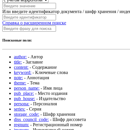
Или введите идентификатор документа / шифр хранения / инд
Справка о расширенном поиске
Поисковые поля:
author:
- Автор
title:
- Заглавие
content:
- Содержание
keyword:
- Ключевые слова
note:
- Аннотация
theme:
- Тема
person_name:
- Имя лица
pub_place:
- Место издания
pub_house:
- Издательство
persona:
- Персоналия
series:
- Серия
storage_code:
- Шифр хранения
diss_council_code:
- Шифр диссовета
regnum:
- Регистрационный номер
invnum:
- Инвентарный номер