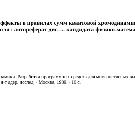
 эффекты в правилах сумм квантовой хромодинами
я : автореферат дис. ... кандидата физико-математ
мики. Разработка программных средств для многопетлевых вычис
т ядер. исслед. - Москва, 1989. - 10 с.