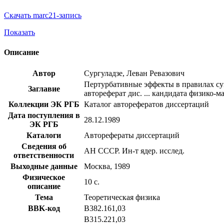
Скачать marc21-запись
Показать
Описание
Автор
Сургуладзе, Леван Ревазович
Пертурбативные эффекты в правилах су
Заглавие
автореферат дис. ... кандидата физико-м
Коллекции ЭК РГБ
Каталог авторефератов диссертаций
Дата поступления в
28.12.1989
ЭК РГБ
Каталоги
Авторефераты диссертаций
Сведения об
АН СССР. Ин-т ядер. исслед.
ответственности
Выходные данные
Москва, 1989
Физическое
10 с.
описание
Тема
Теоретическая физика
BBK-код
В382.161,03
В315.221,03