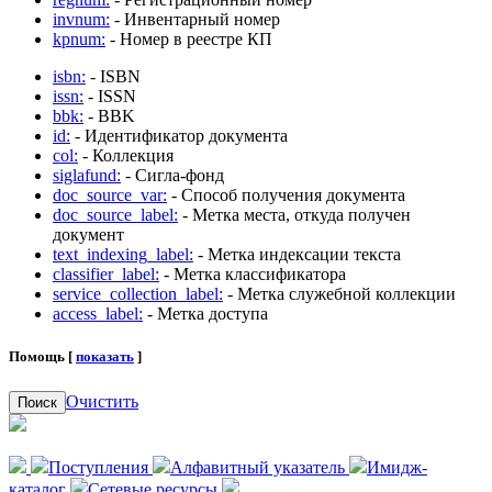
invnum:
- Инвентарный номер
kpnum:
- Номер в реестре КП
isbn:
- ISBN
issn:
- ISSN
bbk:
- BBK
id:
- Идентификатор документа
col:
- Коллекция
siglafund:
- Сигла-фонд
doc_source_var:
- Способ получения документа
doc_source_label:
- Метка места, откуда получен
документ
text_indexing_label:
- Метка индексации текста
classifier_label:
- Метка классификатора
service_collection_label:
- Метка служебной коллекции
access_label:
- Метка доступа
Помощь [
показать
]
Очистить
Поиск
Поступления
Алфавитный указатель
Имидж-
каталог
Сетевые ресурсы