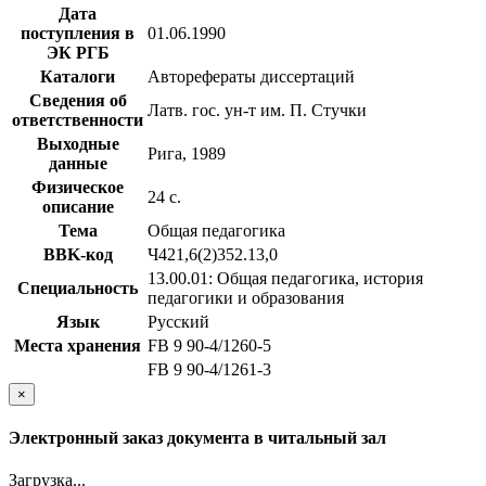
Дата
поступления в
01.06.1990
ЭК РГБ
Каталоги
Авторефераты диссертаций
Сведения об
Латв. гос. ун-т им. П. Стучки
ответственности
Выходные
Рига, 1989
данные
Физическое
24 с.
описание
Тема
Общая педагогика
BBK-код
Ч421,6(2)352.13,0
13.00.01: Общая педагогика, история
Специальность
педагогики и образования
Язык
Русский
Места хранения
FB 9 90-4/1260-5
FB 9 90-4/1261-3
×
Электронный заказ документа в читальный зал
Загрузка...