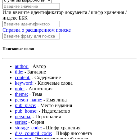
Или введите идентификатор документа / шифр хранения /
индекс ББК
Справка о расширенном поиске
Поисковые поля:
author:
- Автор
title:
- Заглавие
content:
- Содержание
keyword:
- Ключевые слова
note:
- Аннотация
theme:
- Тема
person_name:
- Имя лица
pub_place:
- Место издания
pub_house:
- Издательство
persona:
- Персоналия
series:
- Серия
storage_code:
- Шифр хранения
diss_council_code:
- Шифр диссовета
regnum:
- Регистрационный номер