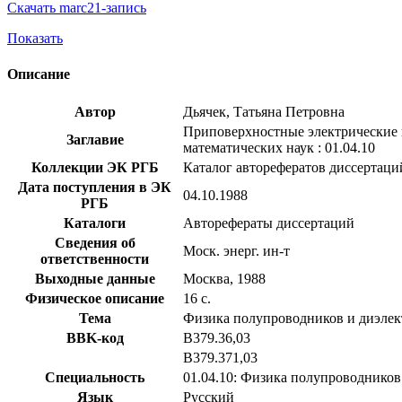
Скачать marc21-запись
Показать
Описание
Автор
Дьячек, Татьяна Петровна
Приповерхностные электрические и
Заглавие
математических наук : 01.04.10
Коллекции ЭК РГБ
Каталог авторефератов диссертаци
Дата поступления в ЭК
04.10.1988
РГБ
Каталоги
Авторефераты диссертаций
Сведения об
Моск. энерг. ин-т
ответственности
Выходные данные
Москва, 1988
Физическое описание
16 с.
Тема
Физика полупроводников и диэлек
BBK-код
В379.36,03
В379.371,03
Специальность
01.04.10: Физика полупроводников
Язык
Русский