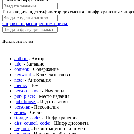
Или введите идентификатор документа / шифр хранения / инд
Справка о расширенном поиске
Поисковые поля:
author:
- Автор
title:
- Заглавие
content:
- Содержание
keyword:
- Ключевые слова
note:
- Аннотация
theme:
- Тема
person_name:
- Имя лица
pub_place:
- Место издания
pub_house:
- Издательство
persona:
- Персоналия
series:
- Серия
storage_code:
- Шифр хранения
diss_council_code:
- Шифр диссовета
regnum:
- Регистрационный номер
invnum:
- Инвентарный номер