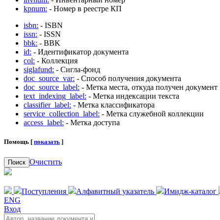
kpnum:
- Номер в реестре КП
isbn:
- ISBN
issn:
- ISSN
bbk:
- BBK
id:
- Идентификатор документа
col:
- Коллекция
siglafund:
- Сигла-фонд
doc_source_var:
- Способ получения документа
doc_source_label:
- Метка места, откуда получен документ
text_indexing_label:
- Метка индексации текста
classifier_label:
- Метка классификатора
service_collection_label:
- Метка служебной коллекции
access_label:
- Метка доступа
Помощь [
показать
]
Очистить
Поиск
Поступления
Алфавитный указатель
Имидж-каталог
ENG
Вход