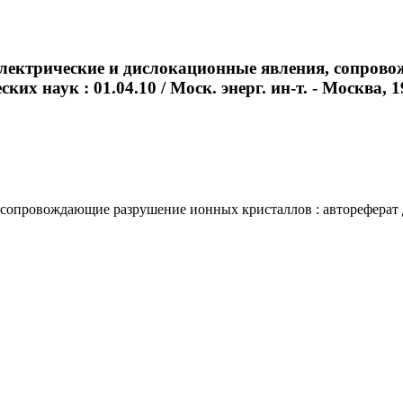
электрические и дислокационные явления, сопров
х наук : 01.04.10 / Моск. энерг. ин-т. - Москва, 198
провождающие разрушение ионных кристаллов : автореферат дис.