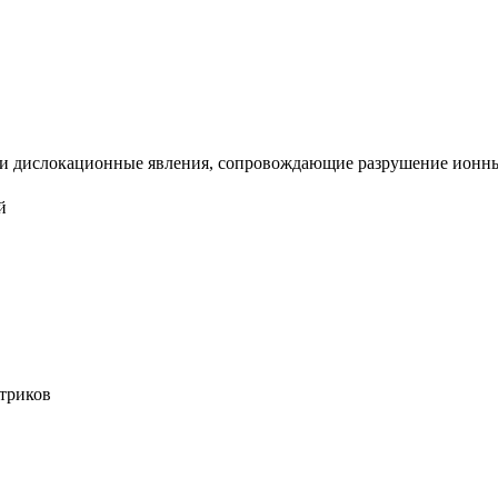
 дислокационные явления, сопровождающие разрушение ионных к
й
триков