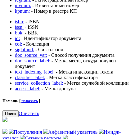
invnum:
- Инвентарный номер
kpnum:
- Номер в реестре КП
isbn:
- ISBN
issn:
- ISSN
bbk:
- BBK
id:
- Идентификатор документа
col:
- Коллекция
siglafund:
- Сигла-фонд
doc_source_var:
- Способ получения документа
doc_source_label:
- Метка места, откуда получен
документ
text_indexing_label:
- Метка индексации текста
classifier_label:
- Метка классификатора
service_collection_label:
- Метка служебной коллекции
access_label:
- Метка доступа
Помощь [
показать
]
Очистить
Поиск
Поступления
Алфавитный указатель
Имидж-
каталог
Сетевые ресурсы