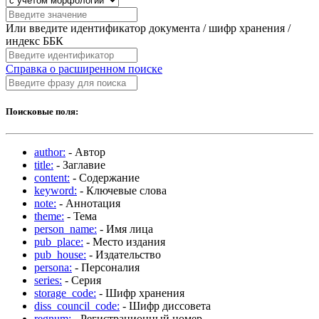
Или введите идентификатор документа / шифр хранения /
индекс ББК
Справка о расширенном поиске
Поисковые поля:
author:
- Автор
title:
- Заглавие
content:
- Содержание
keyword:
- Ключевые слова
note:
- Аннотация
theme:
- Тема
person_name:
- Имя лица
pub_place:
- Место издания
pub_house:
- Издательство
persona:
- Персоналия
series:
- Серия
storage_code:
- Шифр хранения
diss_council_code:
- Шифр диссовета
regnum:
- Регистрационный номер