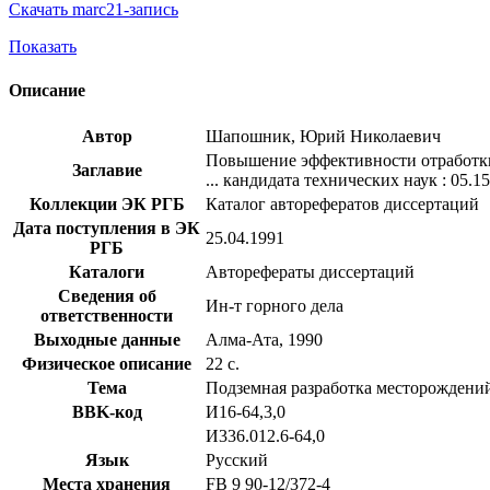
Скачать marc21-запись
Показать
Описание
Автор
Шапошник, Юрий Николаевич
Повышение эффективности отработки
Заглавие
... кандидата технических наук : 05.15
Коллекции ЭК РГБ
Каталог авторефератов диссертаций
Дата поступления в ЭК
25.04.1991
РГБ
Каталоги
Авторефераты диссертаций
Сведения об
Ин-т горного дела
ответственности
Выходные данные
Алма-Ата, 1990
Физическое описание
22 с.
Тема
Подземная разработка месторождени
BBK-код
И16-64,3,0
И336.012.6-64,0
Язык
Русский
Места хранения
FB 9 90-12/372-4