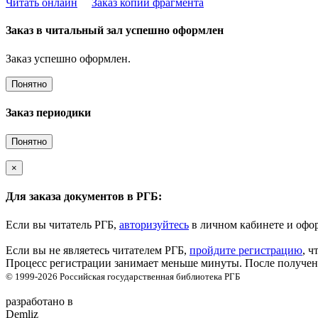
Читать онлайн
Заказ копии фрагмента
Заказ в читальный зал успешно оформлен
Заказ успешно оформлен.
Понятно
Заказ периодики
Понятно
×
Для заказа документов в РГБ:
Если вы читатель РГБ,
авторизуйтесь
в личном кабинете и офор
Если вы не являетесь читателем РГБ,
пройдите регистрацию
, ч
Процесс регистрации занимает меньше минуты. После получени
© 1999-2026
Российская государственная библиотека
РГБ
разработано в
Demliz