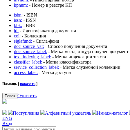
kpnum:
- Номер в реестре КП
isbn:
- ISBN
issn:
- ISSN
bbk:
- BBK
id:
- Идентификатор документа
col:
- Коллекция
siglafund:
- Сигла-фонд
doc_source_var:
- Способ получения документа
doc_source_label:
- Метка места, откуда получен документ
text_indexing_label:
- Метка индексации текста
classifier_label:
- Метка классификатора
service_collection_label:
- Метка служебной коллекции
access_label:
- Метка доступа
Помощь [
показать
]
Очистить
Поиск
Поступления
Алфавитный указатель
Имидж-каталог
ENG
Вход