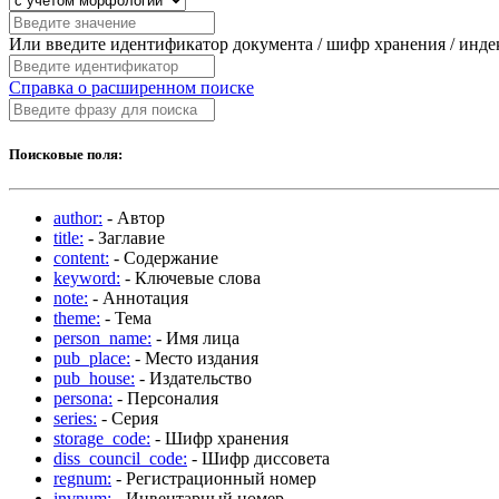
Или введите идентификатор документа / шифр хранения / инд
Справка о расширенном поиске
Поисковые поля:
author:
- Автор
title:
- Заглавие
content:
- Содержание
keyword:
- Ключевые слова
note:
- Аннотация
theme:
- Тема
person_name:
- Имя лица
pub_place:
- Место издания
pub_house:
- Издательство
persona:
- Персоналия
series:
- Серия
storage_code:
- Шифр хранения
diss_council_code:
- Шифр диссовета
regnum:
- Регистрационный номер
invnum:
- Инвентарный номер