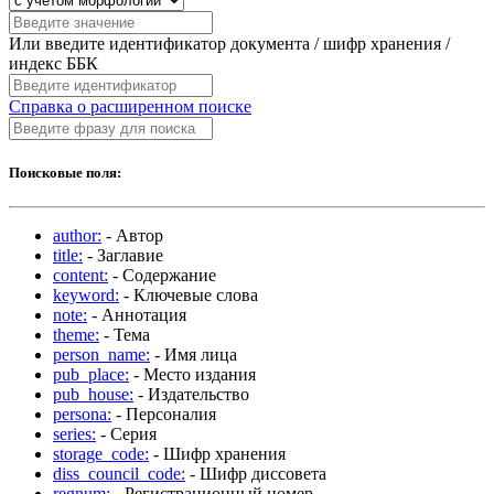
Или введите идентификатор документа / шифр хранения /
индекс ББК
Справка о расширенном поиске
Поисковые поля:
author:
- Автор
title:
- Заглавие
content:
- Содержание
keyword:
- Ключевые слова
note:
- Аннотация
theme:
- Тема
person_name:
- Имя лица
pub_place:
- Место издания
pub_house:
- Издательство
persona:
- Персоналия
series:
- Серия
storage_code:
- Шифр хранения
diss_council_code:
- Шифр диссовета
regnum:
- Регистрационный номер