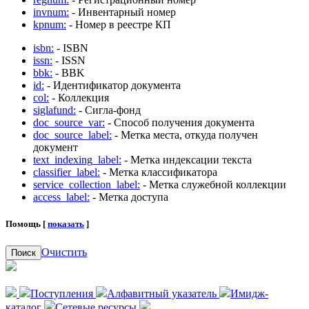
invnum:
- Инвентарный номер
kpnum:
- Номер в реестре КП
isbn:
- ISBN
issn:
- ISSN
bbk:
- BBK
id:
- Идентификатор документа
col:
- Коллекция
siglafund:
- Сигла-фонд
doc_source_var:
- Способ получения документа
doc_source_label:
- Метка места, откуда получен
документ
text_indexing_label:
- Метка индексации текста
classifier_label:
- Метка классификатора
service_collection_label:
- Метка служебной коллекции
access_label:
- Метка доступа
Помощь [
показать
]
Очистить
Поиск
Поступления
Алфавитный указатель
Имидж-
каталог
Сетевые ресурсы