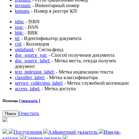
invnum:
- Инвентарный номер
kpnum:
- Номер в реестре КП
isbn:
- ISBN
issn:
- ISSN
bbk:
- BBK
id:
- Идентификатор документа
col:
- Коллекция
siglafund:
- Сигла-фонд
doc_source_var:
- Способ получения документа
doc_source_label:
- Метка места, откуда получен
документ
text_indexing_label:
- Метка индексации текста
classifier_label:
- Метка классификатора
service_collection_label:
- Метка служебной коллекции
access_label:
- Метка доступа
Помощь [
показать
]
Очистить
Поиск
Поступления
Алфавитный указатель
Имидж-
каталог
Сетевые ресурсы