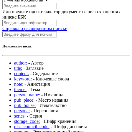
Или введите идентификатор документа / шифр хранения /
индекс ББК
Справка о расширенном поиске
Поисковые поля:
author:
- Автор
title:
- Заглавие
content:
- Содержание
keyword:
- Ключевые слова
note:
- Аннотация
theme:
- Тема
person_name:
- Имя лица
pub_place:
- Место издания
pub_house:
- Издательство
persona:
- Персоналия
series:
- Серия
storage_code:
- Шифр хранения
diss_council_code:
- Шифр диссовета
regnum:
- Регистрационный номер