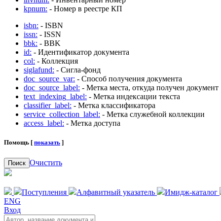
kpnum:
- Номер в реестре КП
isbn:
- ISBN
issn:
- ISSN
bbk:
- BBK
id:
- Идентификатор документа
col:
- Коллекция
siglafund:
- Сигла-фонд
doc_source_var:
- Способ получения документа
doc_source_label:
- Метка места, откуда получен документ
text_indexing_label:
- Метка индексации текста
classifier_label:
- Метка классификатора
service_collection_label:
- Метка служебной коллекции
access_label:
- Метка доступа
Помощь [
показать
]
Очистить
Поиск
Поступления
Алфавитный указатель
Имидж-каталог
ENG
Вход