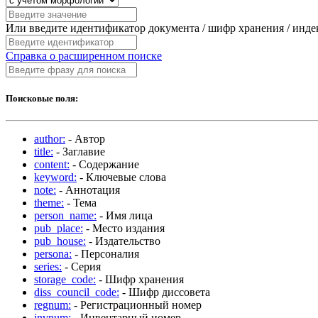
Или введите идентификатор документа / шифр хранения / инд
Справка о расширенном поиске
Поисковые поля:
author:
- Автор
title:
- Заглавие
content:
- Содержание
keyword:
- Ключевые слова
note:
- Аннотация
theme:
- Тема
person_name:
- Имя лица
pub_place:
- Место издания
pub_house:
- Издательство
persona:
- Персоналия
series:
- Серия
storage_code:
- Шифр хранения
diss_council_code:
- Шифр диссовета
regnum:
- Регистрационный номер
invnum:
- Инвентарный номер