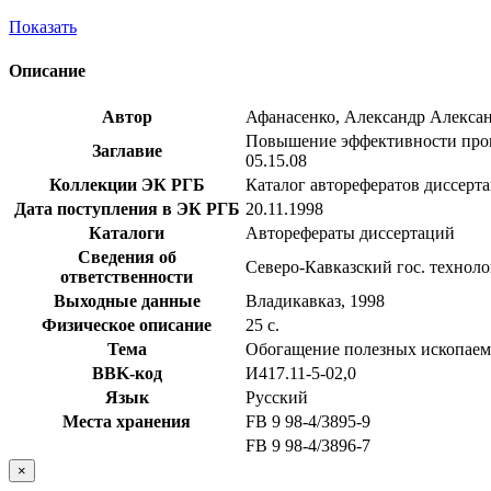
Показать
Описание
Автор
Афанасенко, Александр Алекса
Повышение эффективности проце
Заглавие
05.15.08
Коллекции ЭК РГБ
Каталог авторефератов диссерт
Дата поступления в ЭК РГБ
20.11.1998
Каталоги
Авторефераты диссертаций
Сведения об
Северо-Кавказский гос. техноло
ответственности
Выходные данные
Владикавказ, 1998
Физическое описание
25 с.
Тема
Обогащение полезных ископае
BBK-код
И417.11-5-02,0
Язык
Русский
Места хранения
FB 9 98-4/3895-9
FB 9 98-4/3896-7
×