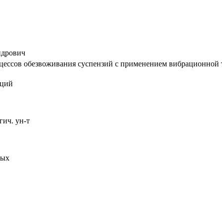
ндрович
ссов обезвоживания суспензий с применением вибрационной техн
аций
гич. ун-т
мых