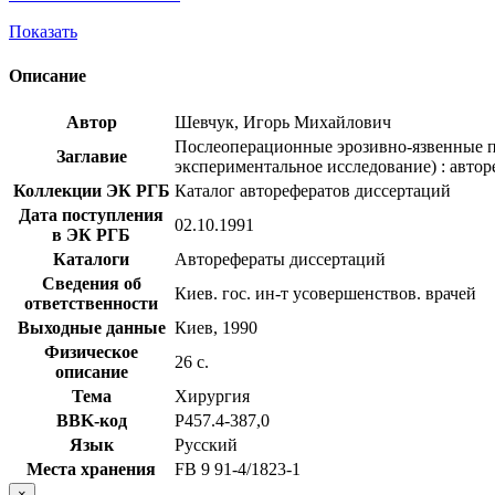
Показать
Описание
Автор
Шевчук, Игорь Михайлович
Послеоперационные эрозивно-язвенные п
Заглавие
экспериментальное исследование) : авторе
Коллекции ЭК РГБ
Каталог авторефератов диссертаций
Дата поступления
02.10.1991
в ЭК РГБ
Каталоги
Авторефераты диссертаций
Сведения об
Киев. гос. ин-т усовершенствов. врачей
ответственности
Выходные данные
Киев, 1990
Физическое
26 с.
описание
Тема
Хирургия
BBK-код
Р457.4-387,0
Язык
Русский
Места хранения
FB 9 91-4/1823-1
×