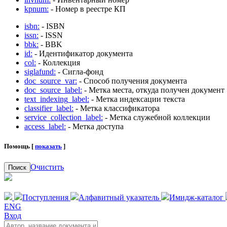
kpnum:
- Номер в реестре КП
isbn:
- ISBN
issn:
- ISSN
bbk:
- BBK
id:
- Идентификатор документа
col:
- Коллекция
siglafund:
- Сигла-фонд
doc_source_var:
- Способ получения документа
doc_source_label:
- Метка места, откуда получен документ
text_indexing_label:
- Метка индексации текста
classifier_label:
- Метка классификатора
service_collection_label:
- Метка служебной коллекции
access_label:
- Метка доступа
Помощь [
показать
]
Очистить
Поиск
Поступления
Алфавитный указатель
Имидж-каталог
ENG
Вход