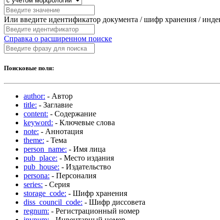
Или введите идентификатор документа / шифр хранения / инд
Справка о расширенном поиске
Поисковые поля:
author:
- Автор
title:
- Заглавие
content:
- Содержание
keyword:
- Ключевые слова
note:
- Аннотация
theme:
- Тема
person_name:
- Имя лица
pub_place:
- Место издания
pub_house:
- Издательство
persona:
- Персоналия
series:
- Серия
storage_code:
- Шифр хранения
diss_council_code:
- Шифр диссовета
regnum:
- Регистрационный номер
invnum:
- Инвентарный номер