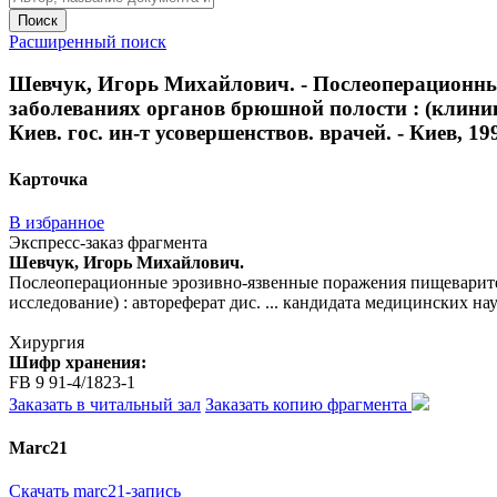
Поиск
Расширенный поиск
Шевчук, Игорь Михайлович. - Послеоперационны
заболеваниях органов брюшной полости : (клинико
Киев. гос. ин-т усовершенствов. врачей. - Киев, 1990
Карточка
В избранное
Экспресс-заказ фрагмента
Шевчук, Игорь Михайлович.
Послеоперационные эрозивно-язвенные поражения пищеварител
исследование) : автореферат дис. ... кандидата медицинских наук 
Хирургия
Шифр хранения:
FB 9 91-4/1823-1
Заказать в читальный зал
Заказать копию фрагмента
Marc21
Скачать marc21-запись