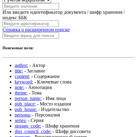
Или введите идентификатор документа / шифр хранения /
индекс ББК
Справка о расширенном поиске
Поисковые поля:
author:
- Автор
title:
- Заглавие
content:
- Содержание
keyword:
- Ключевые слова
note:
- Аннотация
theme:
- Тема
person_name:
- Имя лица
pub_place:
- Место издания
pub_house:
- Издательство
persona:
- Персоналия
series:
- Серия
storage_code:
- Шифр хранения
diss_council_code:
- Шифр диссовета
regnum:
- Регистрационный номер