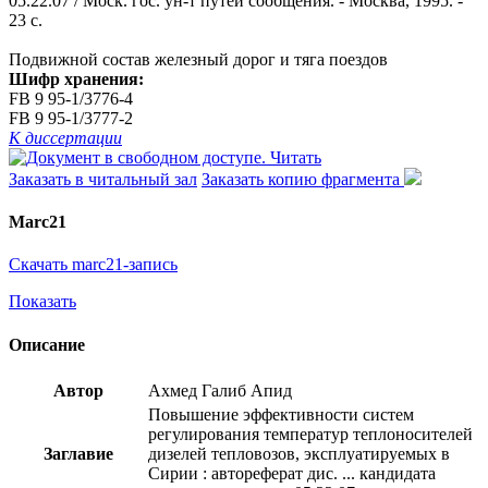
05.22.07 / Моск. гос. ун-т путей сообщения. - Москва, 1995. -
23 с.
Подвижной состав железный дорог и тяга поездов
Шифр хранения:
FB 9 95-1/3776-4
FB 9 95-1/3777-2
К диссертации
Читать
Заказать в читальный зал
Заказать копию фрагмента
Marc21
Скачать marc21-запись
Показать
Описание
Автор
Ахмед Галиб Апид
Повышение эффективности систем
регулирования температур теплоносителей
Заглавие
дизелей тепловозов, эксплуатируемых в
Сирии : автореферат дис. ... кандидата