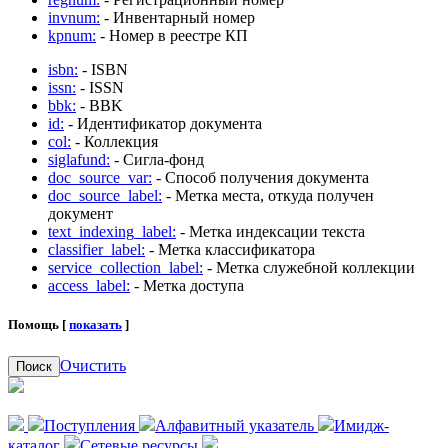
invnum:
- Инвентарный номер
kpnum:
- Номер в реестре КП
isbn:
- ISBN
issn:
- ISSN
bbk:
- BBK
id:
- Идентификатор документа
col:
- Коллекция
siglafund:
- Сигла-фонд
doc_source_var:
- Способ получения документа
doc_source_label:
- Метка места, откуда получен
документ
text_indexing_label:
- Метка индексации текста
classifier_label:
- Метка классификатора
service_collection_label:
- Метка служебной коллекции
access_label:
- Метка доступа
Помощь [
показать
]
Очистить
Поиск
Поступления
Алфавитный указатель
Имидж-
каталог
Сетевые ресурсы