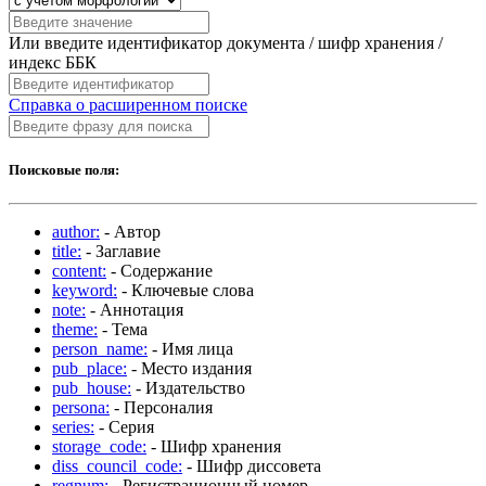
Или введите идентификатор документа / шифр хранения /
индекс ББК
Справка о расширенном поиске
Поисковые поля:
author:
- Автор
title:
- Заглавие
content:
- Содержание
keyword:
- Ключевые слова
note:
- Аннотация
theme:
- Тема
person_name:
- Имя лица
pub_place:
- Место издания
pub_house:
- Издательство
persona:
- Персоналия
series:
- Серия
storage_code:
- Шифр хранения
diss_council_code:
- Шифр диссовета
regnum:
- Регистрационный номер