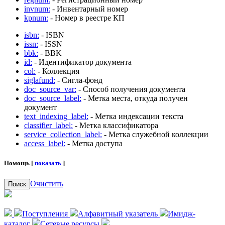
invnum:
- Инвентарный номер
kpnum:
- Номер в реестре КП
isbn:
- ISBN
issn:
- ISSN
bbk:
- BBK
id:
- Идентификатор документа
col:
- Коллекция
siglafund:
- Сигла-фонд
doc_source_var:
- Способ получения документа
doc_source_label:
- Метка места, откуда получен
документ
text_indexing_label:
- Метка индексации текста
classifier_label:
- Метка классификатора
service_collection_label:
- Метка служебной коллекции
access_label:
- Метка доступа
Помощь [
показать
]
Очистить
Поиск
Поступления
Алфавитный указатель
Имидж-
каталог
Сетевые ресурсы