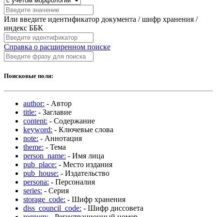
Или введите идентификатор документа / шифр хранения /
индекс ББК
Справка о расширенном поиске
Поисковые поля:
author:
- Автор
title:
- Заглавие
content:
- Содержание
keyword:
- Ключевые слова
note:
- Аннотация
theme:
- Тема
person_name:
- Имя лица
pub_place:
- Место издания
pub_house:
- Издательство
persona:
- Персоналия
series:
- Серия
storage_code:
- Шифр хранения
diss_council_code:
- Шифр диссовета
regnum:
- Регистрационный номер