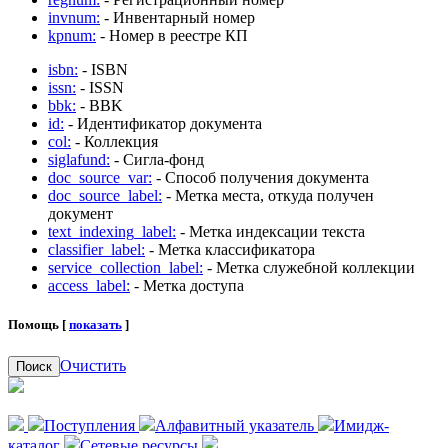
invnum:
- Инвентарный номер
kpnum:
- Номер в реестре КП
isbn:
- ISBN
issn:
- ISSN
bbk:
- BBK
id:
- Идентификатор документа
col:
- Коллекция
siglafund:
- Сигла-фонд
doc_source_var:
- Способ получения документа
doc_source_label:
- Метка места, откуда получен
документ
text_indexing_label:
- Метка индексации текста
classifier_label:
- Метка классификатора
service_collection_label:
- Метка служебной коллекции
access_label:
- Метка доступа
Помощь [
показать
]
Очистить
Поиск
Поступления
Алфавитный указатель
Имидж-
каталог
Сетевые ресурсы