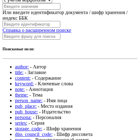
Или введите идентификатор документа / шифр хранения /
индекс ББК
Справка о расширенном поиске
Поисковые поля:
author:
- Автор
title:
- Заглавие
content:
- Содержание
keyword:
- Ключевые слова
note:
- Аннотация
theme:
- Тема
person_name:
- Имя лица
pub_place:
- Место издания
pub_house:
- Издательство
persona:
- Персоналия
series:
- Серия
storage_code:
- Шифр хранения
diss_council_code:
- Шифр диссовета
regnum:
- Регистрационный номер