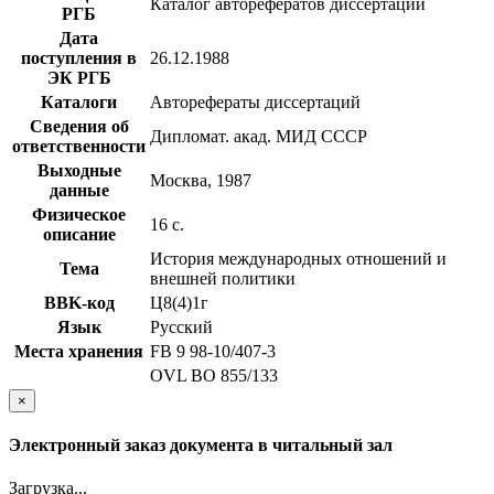
Каталог авторефератов диссертаций
РГБ
Дата
поступления в
26.12.1988
ЭК РГБ
Каталоги
Авторефераты диссертаций
Сведения об
Дипломат. акад. МИД СССР
ответственности
Выходные
Москва, 1987
данные
Физическое
16 с.
описание
История международных отношений и
Тема
внешней политики
BBK-код
Ц8(4)1г
Язык
Русский
Места хранения
FB 9 98-10/407-3
OVL ВО 855/133
×
Электронный заказ документа в читальный зал
Загрузка...