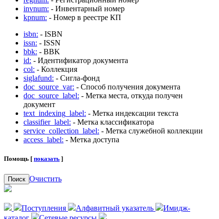
invnum:
- Инвентарный номер
kpnum:
- Номер в реестре КП
isbn:
- ISBN
issn:
- ISSN
bbk:
- BBK
id:
- Идентификатор документа
col:
- Коллекция
siglafund:
- Сигла-фонд
doc_source_var:
- Способ получения документа
doc_source_label:
- Метка места, откуда получен
документ
text_indexing_label:
- Метка индексации текста
classifier_label:
- Метка классификатора
service_collection_label:
- Метка служебной коллекции
access_label:
- Метка доступа
Помощь [
показать
]
Очистить
Поиск
Поступления
Алфавитный указатель
Имидж-
каталог
Сетевые ресурсы