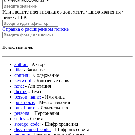
Или введите идентификатор документа / шифр хранения /
индекс ББК
Справка о расширенном поиске
Поисковые поля:
author:
- Автор
title:
- Заглавие
content:
- Содержание
keyword:
- Ключевые слова
note:
- Аннотация
theme:
- Тема
person_name:
- Имя лица
pub_place:
- Место издания
pub_house:
- Издательство
persona:
- Персоналия
series:
- Серия
storage_code:
- Шифр хранения
diss_council_code:
- Шифр диссовета
regnum:
- Регистрационный номер