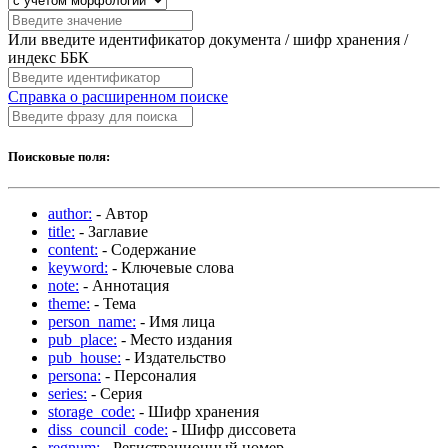
Или введите идентификатор документа / шифр хранения /
индекс ББК
Справка о расширенном поиске
Поисковые поля:
author:
- Автор
title:
- Заглавие
content:
- Содержание
keyword:
- Ключевые слова
note:
- Аннотация
theme:
- Тема
person_name:
- Имя лица
pub_place:
- Место издания
pub_house:
- Издательство
persona:
- Персоналия
series:
- Серия
storage_code:
- Шифр хранения
diss_council_code:
- Шифр диссовета
regnum:
- Регистрационный номер