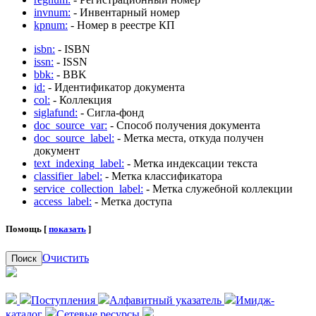
invnum:
- Инвентарный номер
kpnum:
- Номер в реестре КП
isbn:
- ISBN
issn:
- ISSN
bbk:
- BBK
id:
- Идентификатор документа
col:
- Коллекция
siglafund:
- Сигла-фонд
doc_source_var:
- Способ получения документа
doc_source_label:
- Метка места, откуда получен
документ
text_indexing_label:
- Метка индексации текста
classifier_label:
- Метка классификатора
service_collection_label:
- Метка служебной коллекции
access_label:
- Метка доступа
Помощь [
показать
]
Очистить
Поиск
Поступления
Алфавитный указатель
Имидж-
каталог
Сетевые ресурсы