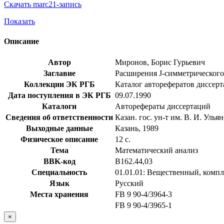
Скачать marc21-запись
Показать
Описание
Автор
Миронов, Борис Гурьевич
Заглавие
Расширения J-симметрического о
Коллекции ЭК РГБ
Каталог авторефератов диссер
Дата поступления в ЭК РГБ
09.07.1990
Каталоги
Авторефераты диссертаций
Сведения об ответственности
Казан. гос. ун-т им. В. И. Уль
Выходные данные
Казань, 1989
Физическое описание
12 с.
Тема
Математический анализ
BBK-код
В162.44,03
Специальность
01.01.01: Вещественный, комп
Язык
Русский
Места хранения
FB 9 90-4/3964-3
FB 9 90-4/3965-1
×