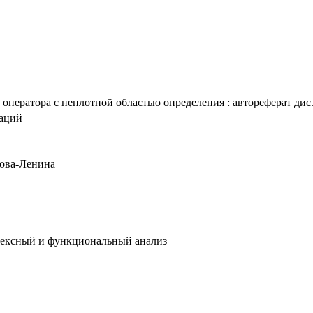
ператора с неплотной областью определения : автореферат дис. 
таций
янова-Ленина
лексный и функциональный анализ