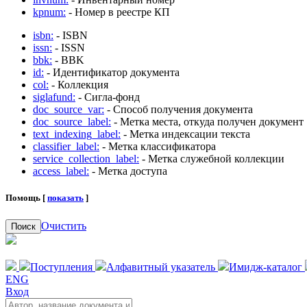
kpnum:
- Номер в реестре КП
isbn:
- ISBN
issn:
- ISSN
bbk:
- BBK
id:
- Идентификатор документа
col:
- Коллекция
siglafund:
- Сигла-фонд
doc_source_var:
- Способ получения документа
doc_source_label:
- Метка места, откуда получен документ
text_indexing_label:
- Метка индексации текста
classifier_label:
- Метка классификатора
service_collection_label:
- Метка служебной коллекции
access_label:
- Метка доступа
Помощь [
показать
]
Очистить
Поиск
Поступления
Алфавитный указатель
Имидж-каталог
ENG
Вход