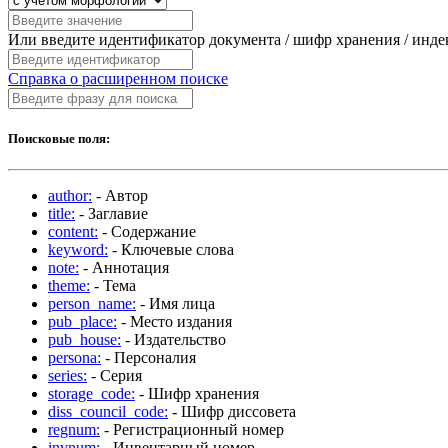
Или введите идентификатор документа / шифр хранения / инд
Справка о расширенном поиске
Поисковые поля:
author:
- Автор
title:
- Заглавие
content:
- Содержание
keyword:
- Ключевые слова
note:
- Аннотация
theme:
- Тема
person_name:
- Имя лица
pub_place:
- Место издания
pub_house:
- Издательство
persona:
- Персоналия
series:
- Серия
storage_code:
- Шифр хранения
diss_council_code:
- Шифр диссовета
regnum:
- Регистрационный номер
invnum:
- Инвентарный номер