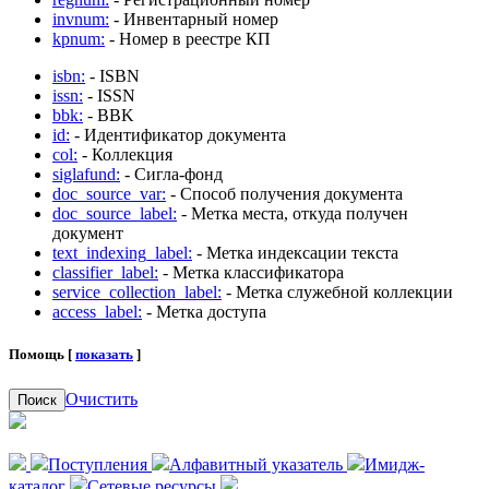
invnum:
- Инвентарный номер
kpnum:
- Номер в реестре КП
isbn:
- ISBN
issn:
- ISSN
bbk:
- BBK
id:
- Идентификатор документа
col:
- Коллекция
siglafund:
- Сигла-фонд
doc_source_var:
- Способ получения документа
doc_source_label:
- Метка места, откуда получен
документ
text_indexing_label:
- Метка индексации текста
classifier_label:
- Метка классификатора
service_collection_label:
- Метка служебной коллекции
access_label:
- Метка доступа
Помощь [
показать
]
Очистить
Поиск
Поступления
Алфавитный указатель
Имидж-
каталог
Сетевые ресурсы