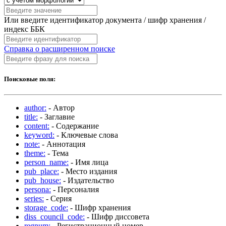
Или введите идентификатор документа / шифр хранения /
индекс ББК
Справка о расширенном поиске
Поисковые поля:
author:
- Автор
title:
- Заглавие
content:
- Содержание
keyword:
- Ключевые слова
note:
- Аннотация
theme:
- Тема
person_name:
- Имя лица
pub_place:
- Место издания
pub_house:
- Издательство
persona:
- Персоналия
series:
- Серия
storage_code:
- Шифр хранения
diss_council_code:
- Шифр диссовета
regnum:
- Регистрационный номер