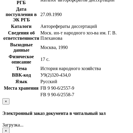
РГБ
Дата
поступления в
27.09.1990
ЭК РГБ
Каталоги
Авторефераты диссертаций
Сведения об
Моск. ин-т народного хоз-ва им. Г. В.
ответственности
Плеханова
Выходные
Москва, 1990
данные
Физическое
17 с.
описание
Тема
История народного хозяйства
BBK-код
У9(2)320-434,0
Язык
Русский
Места хранения
FB 9 90-6/2557-9
FB 9 90-6/2558-7
×
Электронный заказ документа в читальный зал
Загрузка...
×