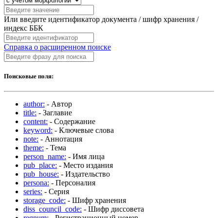
Или введите идентификатор документа / шифр хранения /
индекс ББК
Справка о расширенном поиске
Поисковые поля:
author:
- Автор
title:
- Заглавие
content:
- Содержание
keyword:
- Ключевые слова
note:
- Аннотация
theme:
- Тема
person_name:
- Имя лица
pub_place:
- Место издания
pub_house:
- Издательство
persona:
- Персоналия
series:
- Серия
storage_code:
- Шифр хранения
diss_council_code:
- Шифр диссовета
regnum:
- Регистрационный номер