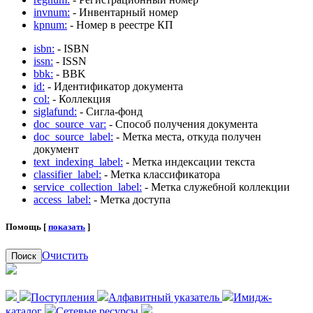
invnum:
- Инвентарный номер
kpnum:
- Номер в реестре КП
isbn:
- ISBN
issn:
- ISSN
bbk:
- BBK
id:
- Идентификатор документа
col:
- Коллекция
siglafund:
- Сигла-фонд
doc_source_var:
- Способ получения документа
doc_source_label:
- Метка места, откуда получен
документ
text_indexing_label:
- Метка индексации текста
classifier_label:
- Метка классификатора
service_collection_label:
- Метка служебной коллекции
access_label:
- Метка доступа
Помощь [
показать
]
Очистить
Поиск
Поступления
Алфавитный указатель
Имидж-
каталог
Сетевые ресурсы