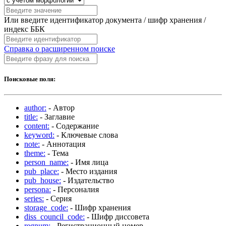
Или введите идентификатор документа / шифр хранения /
индекс ББК
Справка о расширенном поиске
Поисковые поля:
author:
- Автор
title:
- Заглавие
content:
- Содержание
keyword:
- Ключевые слова
note:
- Аннотация
theme:
- Тема
person_name:
- Имя лица
pub_place:
- Место издания
pub_house:
- Издательство
persona:
- Персоналия
series:
- Серия
storage_code:
- Шифр хранения
diss_council_code:
- Шифр диссовета
regnum:
- Регистрационный номер