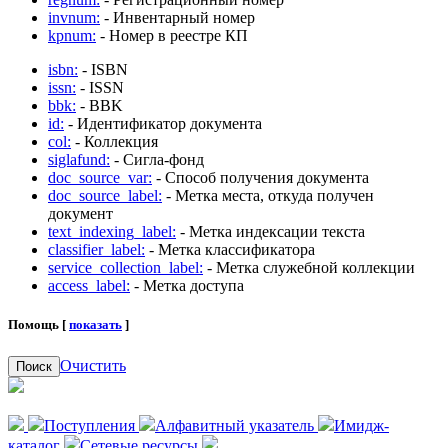
invnum:
- Инвентарный номер
kpnum:
- Номер в реестре КП
isbn:
- ISBN
issn:
- ISSN
bbk:
- BBK
id:
- Идентификатор документа
col:
- Коллекция
siglafund:
- Сигла-фонд
doc_source_var:
- Способ получения документа
doc_source_label:
- Метка места, откуда получен
документ
text_indexing_label:
- Метка индексации текста
classifier_label:
- Метка классификатора
service_collection_label:
- Метка служебной коллекции
access_label:
- Метка доступа
Помощь [
показать
]
Очистить
Поиск
Поступления
Алфавитный указатель
Имидж-
каталог
Сетевые ресурсы