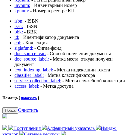
invnum:
- Инвентарный номер
kpnum:
- Номер в реестре КП
isbn:
- ISBN
issn:
- ISSN
bbk:
- BBK
id:
- Идентификатор документа
col:
- Коллекция
siglafund:
- Сигла-фонд
doc_source_var:
- Способ получения документа
doc_source_label:
- Метка места, откуда получен
документ
text_indexing_label:
- Метка индексации текста
classifier_label:
- Метка классификатора
service_collection_label:
- Метка служебной коллекции
access_label:
- Метка доступа
Помощь [
показать
]
Очистить
Поиск
Поступления
Алфавитный указатель
Имидж-
каталог
Сетевые ресурсы