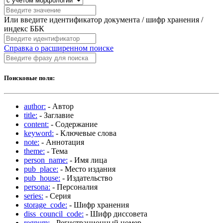
Или введите идентификатор документа / шифр хранения /
индекс ББК
Справка о расширенном поиске
Поисковые поля:
author:
- Автор
title:
- Заглавие
content:
- Содержание
keyword:
- Ключевые слова
note:
- Аннотация
theme:
- Тема
person_name:
- Имя лица
pub_place:
- Место издания
pub_house:
- Издательство
persona:
- Персоналия
series:
- Серия
storage_code:
- Шифр хранения
diss_council_code:
- Шифр диссовета
regnum:
- Регистрационный номер