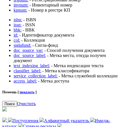
invnum:
- Инвентарный номер
kpnum:
- Номер в реестре КП
isbn:
- ISBN
issn:
- ISSN
bbk:
- BBK
id:
- Идентификатор документа
col:
- Коллекция
siglafund:
- Сигла-фонд
doc_source_var:
- Способ получения документа
doc_source_label:
- Метка места, откуда получен
документ
text_indexing_label:
- Метка индексации текста
classifier_label:
- Метка классификатора
service_collection_label:
- Метка служебной коллекции
access_label:
- Метка доступа
Помощь [
показать
]
Очистить
Поиск
Поступления
Алфавитный указатель
Имидж-
каталог
Сетевые ресурсы