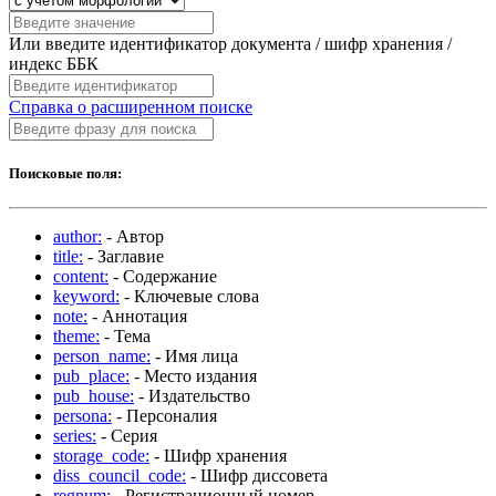
Или введите идентификатор документа / шифр хранения /
индекс ББК
Справка о расширенном поиске
Поисковые поля:
author:
- Автор
title:
- Заглавие
content:
- Содержание
keyword:
- Ключевые слова
note:
- Аннотация
theme:
- Тема
person_name:
- Имя лица
pub_place:
- Место издания
pub_house:
- Издательство
persona:
- Персоналия
series:
- Серия
storage_code:
- Шифр хранения
diss_council_code:
- Шифр диссовета
regnum:
- Регистрационный номер