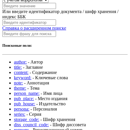
Или введите идентификатор документа / шифр хранения /
индекс ББК
Справка о расширенном поиске
Поисковые поля:
author:
- Автор
title:
- Заглавие
content:
- Содержание
keyword:
- Ключевые слова
note:
- Аннотация
theme:
- Тема
person_name:
- Имя лица
pub_place:
- Место издания
pub_house:
- Издательство
persona:
- Персоналия
series:
- Серия
storage_code:
- Шифр хранения
diss_council_code:
- Шифр диссовета
regnum:
- Регистрационный номер