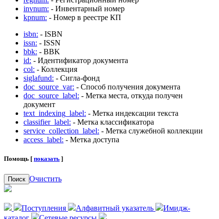
invnum:
- Инвентарный номер
kpnum:
- Номер в реестре КП
isbn:
- ISBN
issn:
- ISSN
bbk:
- BBK
id:
- Идентификатор документа
col:
- Коллекция
siglafund:
- Сигла-фонд
doc_source_var:
- Способ получения документа
doc_source_label:
- Метка места, откуда получен
документ
text_indexing_label:
- Метка индексации текста
classifier_label:
- Метка классификатора
service_collection_label:
- Метка служебной коллекции
access_label:
- Метка доступа
Помощь [
показать
]
Очистить
Поиск
Поступления
Алфавитный указатель
Имидж-
каталог
Сетевые ресурсы